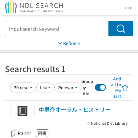
Ope
Jump to main content
Search
Refiners
Search results 1
Add
Group
all to
by
My
title
List
中里斉オーラル・ヒストリー
National Diet Library
Paper
図書