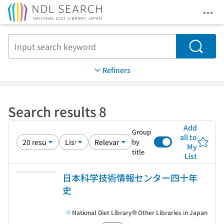
Ope
Jump to main content
Search
Refiners
Search results 8
Add
Group
all to
by
My
title
List
日本科学技術情報センター四十年
史
National Diet Library
Other Libraries in Japan