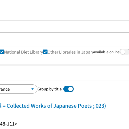
National Diet Library
Other Libraries in Japan
Available online
Group by title
ected Works of Japanese Poets ; 023)
48-J11>