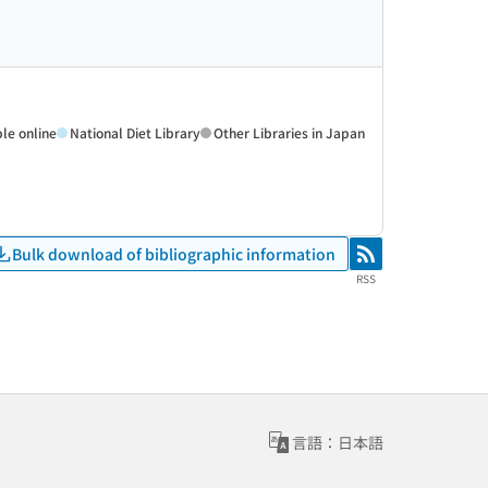
ble online
National Diet Library
Other Libraries in Japan
Bulk download of bibliographic information
RSS
RSS
言語：日本語