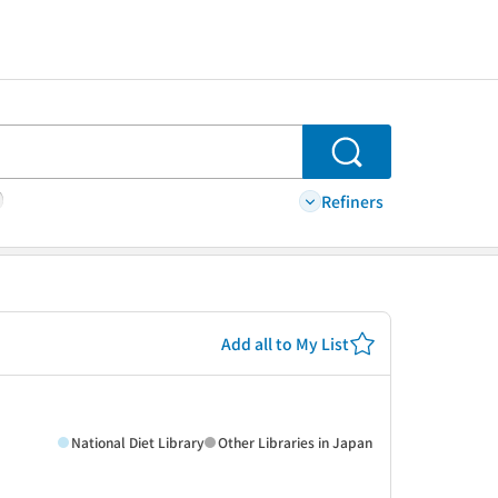
Search
Refiners
Add all to My List
National Diet Library
Other Libraries in Japan