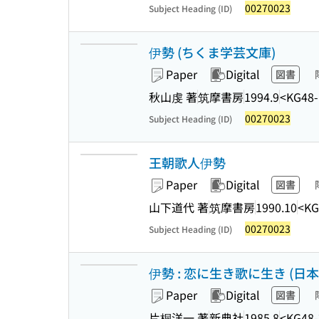
00270023
Subject Heading (ID)
伊勢 (ちくま学芸文庫)
Paper
Digital
図書
秋山虔 著
筑摩書房
1994.9
<KG48-
00270023
Subject Heading (ID)
王朝歌人伊勢
Paper
Digital
図書
山下道代 著
筑摩書房
1990.10
<KG
00270023
Subject Heading (ID)
伊勢 : 恋に生き歌に生き (日本の
Paper
Digital
図書
片桐洋一 著
新典社
1985.8
<KG48-