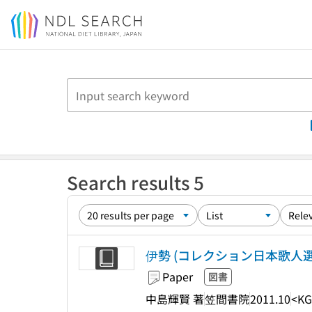
Jump to main content
Search results 5
伊勢 (コレクション日本歌人選 = Coll
Paper
図書
中島輝賢 著
笠間書院
2011.10
<KG