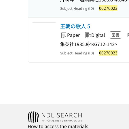
00270023
Subject Heading (ID)
王朝の歌人 5
Paper
Digital
図書
集英社
1985.8
<KG712-142>
00270023
Subject Heading (ID)
How to access the materials