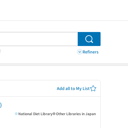
Search
Refiners
Add all to My List
)
National Diet Library
Other Libraries in Japan