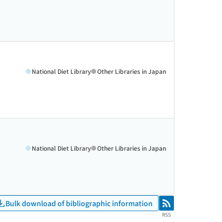
National Diet Library
Other Libraries in Japan
National Diet Library
Other Libraries in Japan
Bulk download of bibliographic information
RSS
RSS