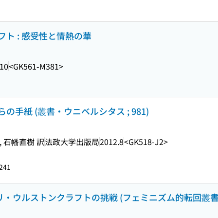
ト : 感受性と情熱の華
.10
<GK561-M381>
手紙 (叢書・ウニベルシタス ; 981)
 石幡直樹 訳
法政大学出版局
2012.8
<GK518-J2>
241
アリ・ウルストンクラフトの挑戦 (フェミニズム的転回叢書