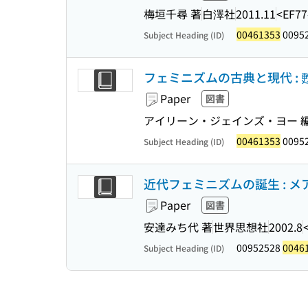
梅垣千尋 著
白澤社
2011.11
<EF77
00461353
0095
Subject Heading (ID)
フェミニズムの古典と現代 :
Paper
図書
アイリーン・ジェインズ・ヨー 編,
00461353
0095
Subject Heading (ID)
近代フェミニズムの誕生 : メアリ・
Paper
図書
安達みち代 著
世界思想社
2002.8
00952528
0046
Subject Heading (ID)