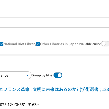
National Diet Library
Other Libraries in Japan
Available online
Group by title
ンス革命 : 文明に未来はあるのか? (学術選書 ; 123
025.12
<GK561-R163>