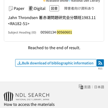
Available online
National Diet Library
Paper
Digital
図書
障害者向け資料あり
Jahn Throndsen 著
赤潮問題研究会分類班
1983.11
<RA182-51>
00560134
00560601
Subject Heading (ID)
Reached to the end of result.
Bulk download of bibliographic information
RSS
RSS
言語：日本語
How to access the materials