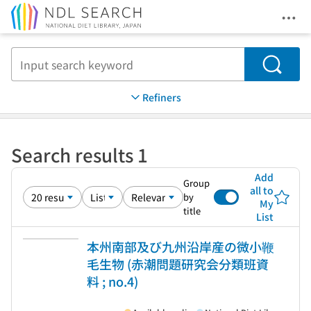
Ope
Jump to main content
Search
Refiners
Search results 1
Add
Group
all to
by
My
title
List
本州南部及び九州沿岸産の微小鞭
毛生物 (赤潮問題研究会分類班資
料 ; no.4)