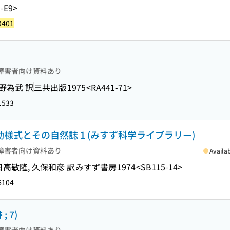
-E9>
3401
障害者向け資料あり
野為武 訳
三共出版
1975
<RA441-71>
1533
動様式とその自然誌 1 (みすず科学ライブラリー)
障害者向け資料あり
Availa
高敏隆, 久保和彦 訳
みすず書房
1974
<SB115-14>
6104
 7)