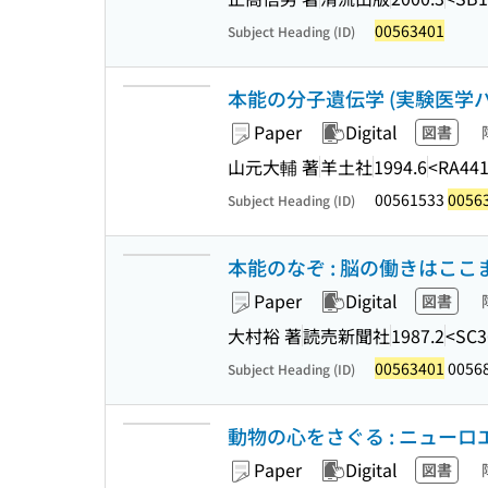
00563401
Subject Heading (ID)
本能の分子遺伝学 (実験医学バイ
Paper
Digital
図書
山元大輔 著
羊土社
1994.6
<RA441
00561533
0056
Subject Heading (ID)
本能のなぞ : 脳の働きはここま
Paper
Digital
図書
大村裕 著
読売新聞社
1987.2
<SC3
00563401
0056
Subject Heading (ID)
動物の心をさぐる : ニューロエソロジ
Paper
Digital
図書