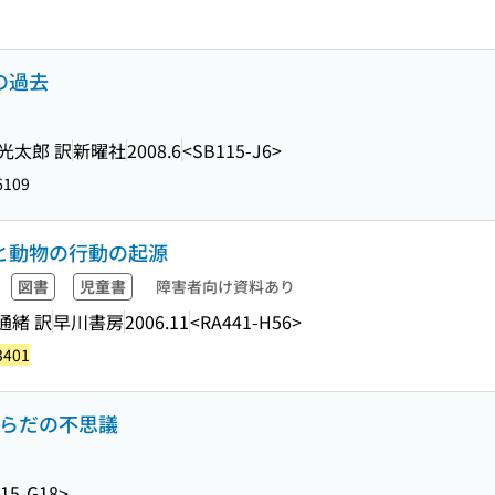
の過去
光太郎 訳
新曜社
2008.6
<SB115-J6>
6109
トと動物の行動の起源
図書
児童書
障害者向け資料あり
通緒 訳
早川書房
2006.11
<RA441-H56>
3401
からだの不思議
15-G18>