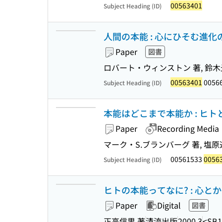
00563401
Subject Heading (ID)
人間の本能 : 心にひそむ進化
Paper
図書
ロバート・ウィンストン 著, 鈴木
00563401
0056
Subject Heading (ID)
本能はどこまで本能か : ヒ
Paper
Recording Media
マーク・S.ブランバーグ 著, 塩原
00561533
0056
Subject Heading (ID)
ヒトの本能ってなに? : 心と
Paper
Digital
図書
正高信男 著
清流出版
2000.3
<SB1