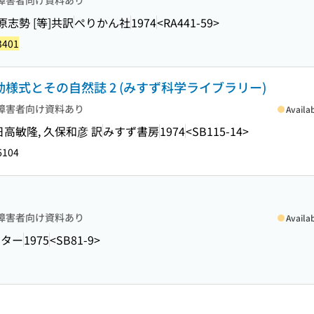
障害者向け資料あり
香原志勢 [等]共訳
ぺりかん社
1974
<RA441-59>
3401
動様式とその自然誌 2 (みすず科学ライブラリー)
障害者向け資料あり
Availa
高敏隆, 久保和彦 訳
みすず書房
1974
<SB115-14>
6104
障害者向け資料あり
Availa
ンター
1975
<SB81-9>