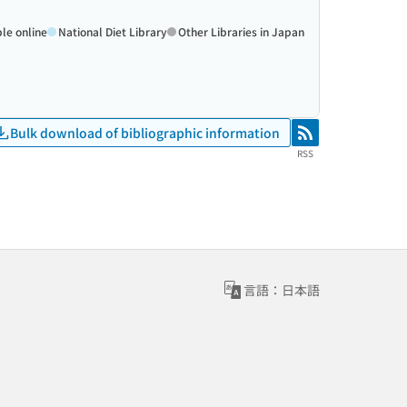
ble online
National Diet Library
Other Libraries in Japan
Bulk download of bibliographic information
RSS
RSS
言語：日本語