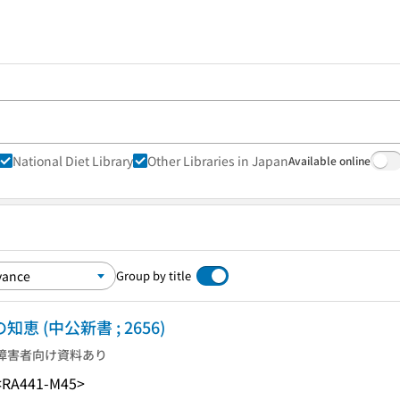
National Diet Library
Other Libraries in Japan
Available online
Group by title
 (中公新書 ; 2656)
障害者向け資料あり
<RA441-M45>