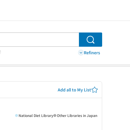
Search
Refiners
Add all to My List
National Diet Library
Other Libraries in Japan