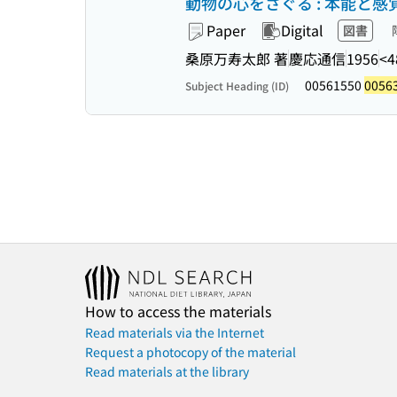
動物の心をさぐる : 本能と
Paper
Digital
図書
桑原万寿太郎 著
慶応通信
1956
<4
00561550
0056
Subject Heading (ID)
How to access the materials
Read materials via the Internet
Request a photocopy of the material
Read materials at the library