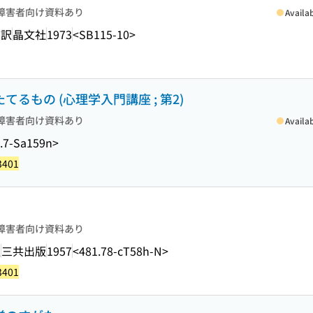
障害者向け資料あり
Availa
 訳
晶文社
1973
<SB115-10>
てるもの (心理学入門講座 ; 第2)
障害者向け資料あり
Availa
.7-Sa159n>
3401
障害者向け資料あり
訳
三共出版
1957
<481.78-cT58h-N>
3401