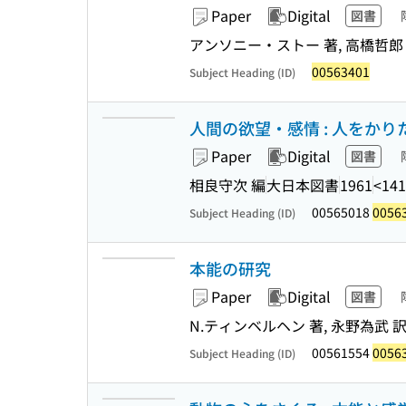
Paper
Digital
図書
アンソニー・ストー 著, 高橋哲郎
00563401
Subject Heading (ID)
人間の欲望・感情 : 人をかりた
Paper
Digital
図書
相良守次 編
大日本図書
1961
<141
00565018
0056
Subject Heading (ID)
本能の研究
Paper
Digital
図書
N.ティンベルヘン 著, 永野為武 
00561554
0056
Subject Heading (ID)