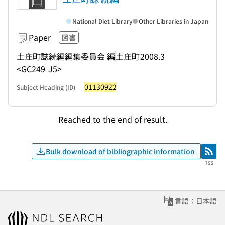
National Diet Library
Other Libraries in Japan
Paper
図書
土庄町誌続編編集委員会 編
土庄町
2008.3
<GC249-J5>
01130922
Subject Heading (ID)
Reached to the end of result.
Bulk download of bibliographic information
RSS
RSS
言語：日本語