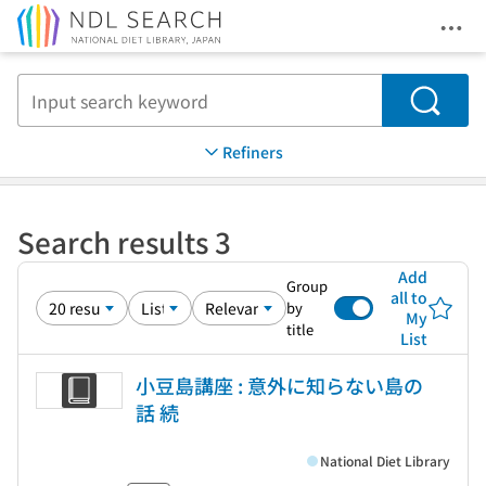
Ope
Jump to main content
Search
Refiners
Search results 3
Add
Group
all to
by
My
title
List
小豆島講座 : 意外に知らない島の
話 続
National Diet Library