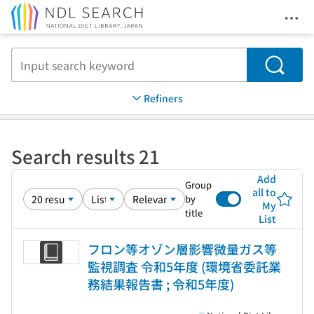
Ope
Jump to main content
Search
Refiners
Search results 21
Add
Group
all to
by
My
title
List
フロン等オゾン層影響微量ガス等
監視調査 令和5年度 (環境省委託業
務結果報告書 ; 令和5年度)