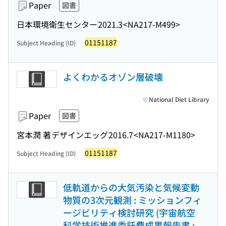
Paper
図書
日本環境衛生センター
2021.3
<NA217-M499>
01151187
Subject Heading (ID)
よくわかるオゾン層破壊
National Diet Library
Paper
図書
宮本潤 著
デザインエッグ
2016.7
<NA217-M1180>
01151187
Subject Heading (ID)
低軌道からの大気汚染と気候変動
物質の3次元観測 : ミッションフィ
ージビリティ検討研究 (宇宙航空
科学技術推進委託費成果報告書 ;