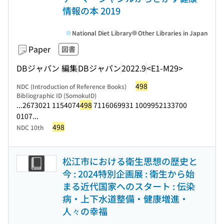
情報の本 2019
National Diet Library
Other Libraries in Japan
Paper
図書
DBジャパン 編集
DBジャパン
2022.9
<E1-M29>
498
NDC (Introduction of Reference Books)
Bibliographic ID (SomokuID)
...2673021 1154074
498
7116069931 1009952133700
0107...
498
NDC 10th
松江市における衛生思想の歴史と
今 : 2024特別企画展 : 衛生から始
まる近代国家へのスタート : 伝染
病・上下水道整備・健康増進・
人々の幸福