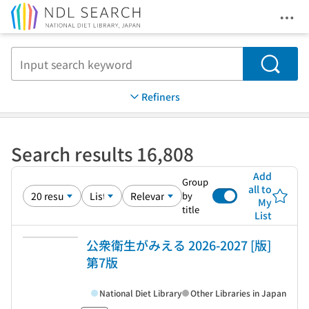
Ope
Jump to main content
Search
Refiners
Search results 16,808
Add
Group
all to
by
My
title
List
公衆衛生がみえる 2026-2027 [版]
第7版
National Diet Library
Other Libraries in Japan