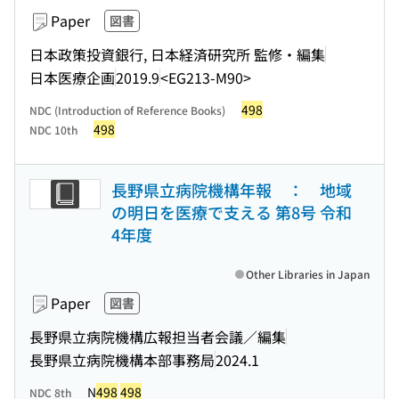
Paper
図書
日本政策投資銀行, 日本経済研究所 監修・編集
日本医療企画
2019.9
<EG213-M90>
498
NDC (Introduction of Reference Books)
498
NDC 10th
長野県立病院機構年報 ： 地域
の明日を医療で支える 第8号 令和
4年度
Other Libraries in Japan
Paper
図書
長野県立病院機構広報担当者会議／編集
長野県立病院機構本部事務局
2024.1
N
498
498
NDC 8th