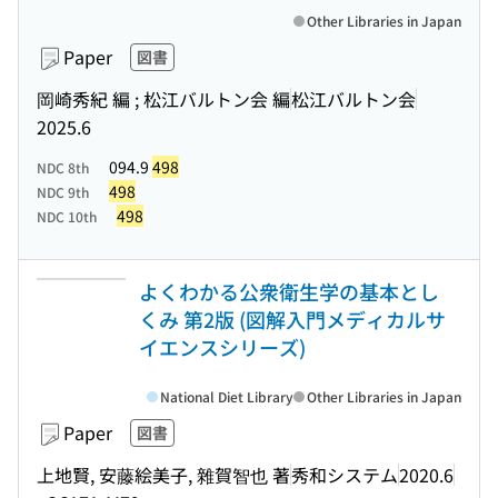
Other Libraries in Japan
Paper
図書
岡崎秀紀 編 ; 松江バルトン会 編
松江バルトン会
2025.6
094.9
498
NDC 8th
498
NDC 9th
498
NDC 10th
よくわかる公衆衛生学の基本とし
くみ 第2版 (図解入門メディカルサ
イエンスシリーズ)
National Diet Library
Other Libraries in Japan
Paper
図書
上地賢, 安藤絵美子, 雜賀智也 著
秀和システム
2020.6