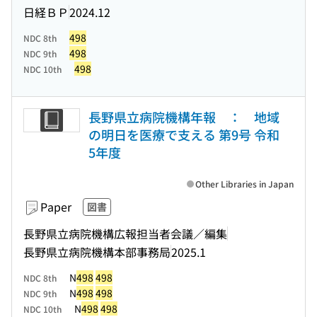
日経ＢＰ
2024.12
498
NDC 8th
498
NDC 9th
498
NDC 10th
長野県立病院機構年報 ： 地域
の明日を医療で支える 第9号 令和
5年度
Other Libraries in Japan
Paper
図書
長野県立病院機構広報担当者会議／編集
長野県立病院機構本部事務局
2025.1
N
498
498
NDC 8th
N
498
498
NDC 9th
N
498
498
NDC 10th