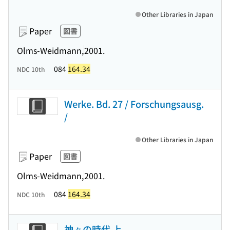
Other Libraries in Japan
Paper
図書
Olms-Weidmann,
2001.
084
164.34
NDC 10th
Werke. Bd. 27 / Forschungsausg.
/
Other Libraries in Japan
Paper
図書
Olms-Weidmann,
2001.
084
164.34
NDC 10th
神々の時代 上