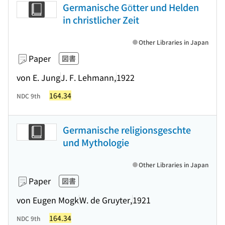
Germanische Götter und Helden
in christlicher Zeit
Other Libraries in Japan
Paper
図書
von E. Jung
J. F. Lehmann,
1922
164.34
NDC 9th
Germanische religionsgeschte
und Mythologie
Other Libraries in Japan
Paper
図書
von Eugen Mogk
W. de Gruyter,
1921
164.34
NDC 9th