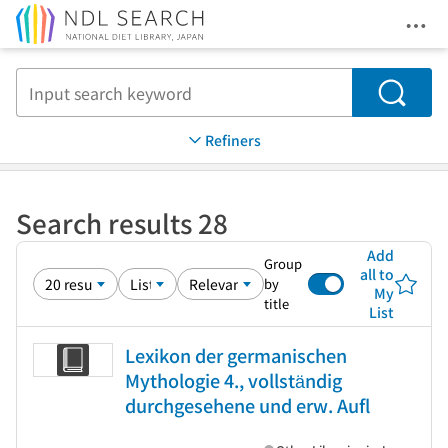
Ope
Jump to main content
Search
Refiners
Search results 28
Add
Group
all to
by
My
title
List
Lexikon der germanischen
Mythologie 4., vollständig
durchgesehene und erw. Aufl