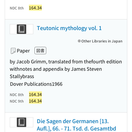
164.34
NDC 8th
Teutonic mythology vol. 1
Other Libraries in Japan
Paper
図書
by Jacob Grimm, translated from thefourth edition
withnotes and appendix by James Steven
Stallybrass
Dover Publications
1966
164.34
NDC 8th
164.34
NDC 9th
Die Sagen der Germanen [13.
Aufl.], 66. - 71. Tsd. d. Gesamtbd