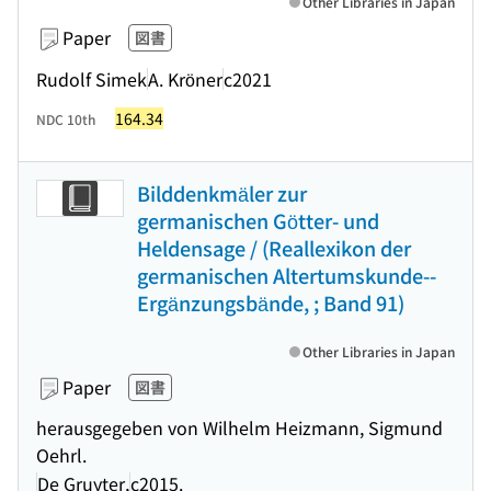
Other Libraries in Japan
Paper
図書
Rudolf Simek
A. Kröner
c2021
164.34
NDC 10th
Bilddenkmäler zur
germanischen Götter- und
Heldensage / (Reallexikon der
germanischen Altertumskunde--
Ergänzungsbände, ; Band 91)
Other Libraries in Japan
Paper
図書
herausgegeben von Wilhelm Heizmann, Sigmund
Oehrl.
De Gruyter,
c2015.