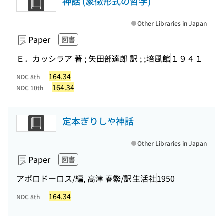
神話 (象徴形式の哲学)
Other Libraries in Japan
Paper
図書
Ｅ．カッシラア 著 ; 矢田部達郎 訳 ; ;
培風館
１９４１
164.34
NDC 8th
164.34
NDC 10th
定本ぎりしや神話
Other Libraries in Japan
Paper
図書
アポロドーロス/編, 高津 春繁/訳
生活社
1950
164.34
NDC 8th