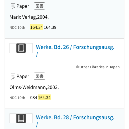
Paper
図書
Marix Verlag,
2004.
164.34
164.39
NDC 10th
Werke. Bd. 26 / Forschungsausg.
/
Other Libraries in Japan
Paper
図書
Olms-Weidmann,
2003.
084
164.34
NDC 10th
Werke. Bd. 28 / Forschungsausg.
/