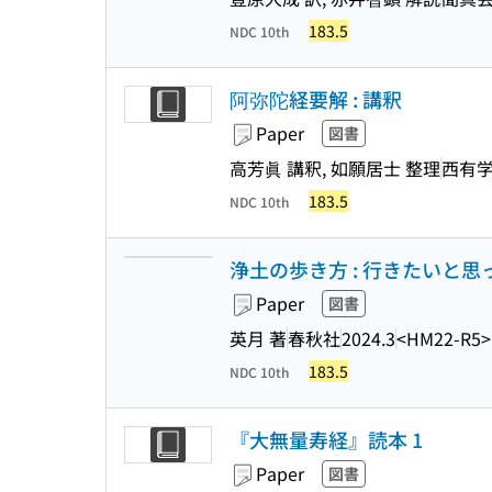
183.5
NDC 10th
阿弥陀経要解 : 講釈
Paper
図書
高芳眞 講釈, 如願居士 整理
西有
183.5
NDC 10th
浄土の歩き方 : 行きたいと
Paper
図書
英月 著
春秋社
2024.3
<HM22-R5>
183.5
NDC 10th
『大無量寿経』読本 1
Paper
図書