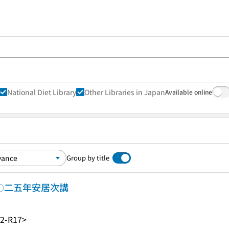
National Diet Library
Other Libraries in Japan
Available online
Group by title
二〇二五年安居次講
2-R17>