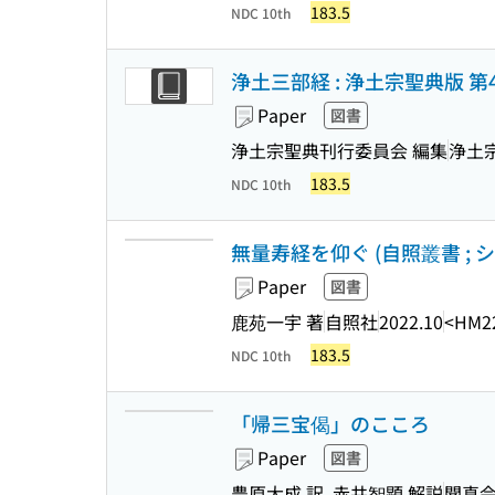
183.5
NDC 10th
浄土三部経 : 浄土宗聖典版 第
Paper
図書
浄土宗聖典刊行委員会 編集
浄土
183.5
NDC 10th
無量寿経を仰ぐ (自照叢書 ; シ-
Paper
図書
鹿苑一宇 著
自照社
2022.10
<HM2
183.5
NDC 10th
「帰三宝偈」のこころ
Paper
図書
豊原大成 訳, 赤井智顕 解説
聞真