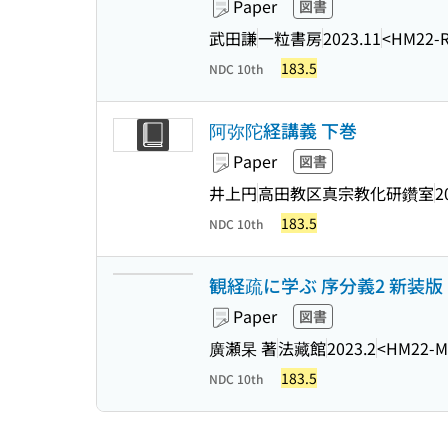
Paper
図書
武田謙
一粒書房
2023.11
<HM22-
183.5
NDC 10th
阿弥陀経講義 下巻
Paper
図書
井上円
高田教区真宗教化研鑽室
2
183.5
NDC 10th
観経疏に学ぶ 序分義2 新装版
Paper
図書
廣瀬杲 著
法藏館
2023.2
<HM22-M
183.5
NDC 10th