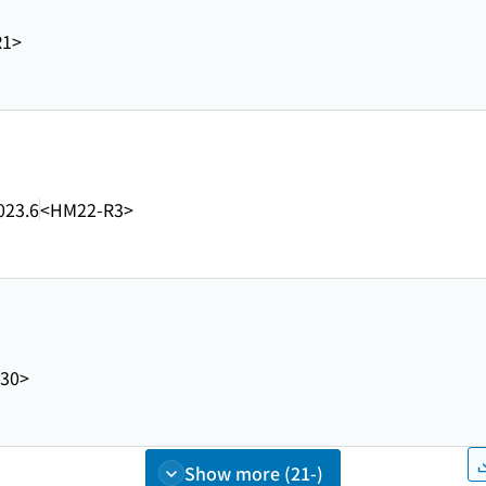
R1>
023.6
<HM22-R3>
30>
Show more (21-)