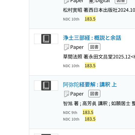
Paper
Digital
図書
松村實昭 著
西日本出版社
2024.1
183.5
NDC 10th
浄土三部経 : 概説と余話
Paper
図書
草間法照 著
永田文昌堂
2025.12
<
183.5
NDC 10th
阿弥陀経要解 : 講釈 上
Paper
図書
智旭 著 ; 高芳眞 講釈 ; 如願居士 
183.5
NDC 9th
183.5
NDC 10th