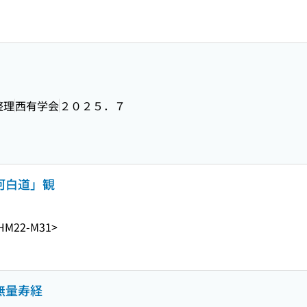
整理
西有学会
２０２５．７
二河白道」観
HM22-M31>
無量寿経