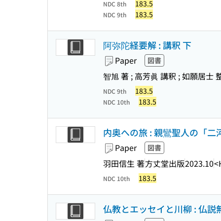
183.5
NDC 8th
183.5
NDC 9th
阿弥陀経要解 : 講釈 下
Paper
図書
智旭 著 ; 高芳眞 講釈 ; 如願居士 
183.5
NDC 9th
183.5
NDC 10th
内奥への旅 : 親鸞聖人の「
Paper
図書
羽田信生 著
方丈堂出版
2023.10
<
183.5
NDC 10th
仏教とエッセイと川柳 : 仏説