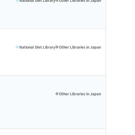
National Diet Library
Other Libraries in Japan
National Diet Library
Other Libraries in Japan
Other Libraries in Japan