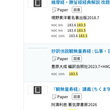
維摩経・勝鬘経経典解説 改
Paper
図書
境野黄洋著
名著出版
2018.7
183.6
183.5
NDC 8th
183.6
183.5
NDC 9th
183.6
183.5
NDC 10th
抄訳佛説観無量寿経 : 仏事・
Paper
図書
豊原大成 編訳
自照社
2023.7
<HM
183.5
NDC 10th
『観無量寿経』講義 (ちくま学芸文
Paper
図書
阿満利麿 著
筑摩書房
2026