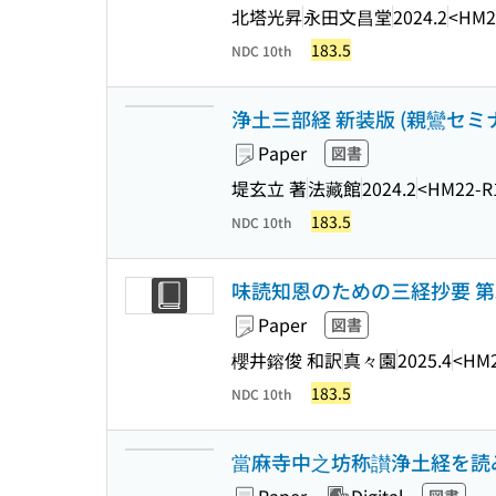
北塔光昇
永田文昌堂
2024.2
<HM2
183.5
NDC 10th
浄土三部経 新装版 (親鸞セミ
Paper
図書
堤玄立 著
法藏館
2024.2
<HM22-R
183.5
NDC 10th
味読知恩のための三経抄要 第
Paper
図書
櫻井鎔俊 和訳
真々園
2025.4
<HM2
183.5
NDC 10th
當麻寺中之坊称讃浄土経を読