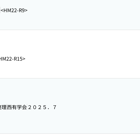
0
<HM22-R9>
HM22-R15>
整理
西有学会
２０２５．７