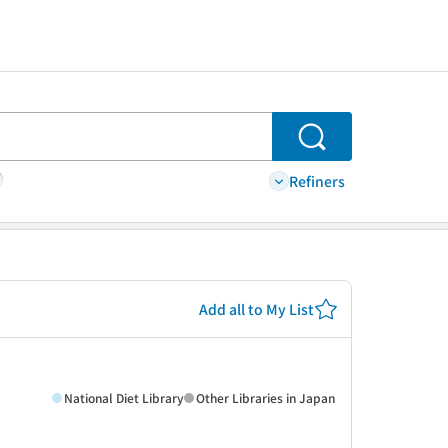
Search
Refiners
Add all to My List
National Diet Library
Other Libraries in Japan