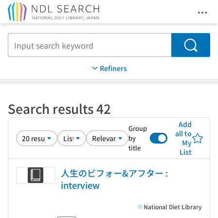
Ope
Jump to main content
Search
Refiners
Search results 42
Add
Group
all to
by
My
title
List
人生のビフォー&アフター :
interview
National Diet Library