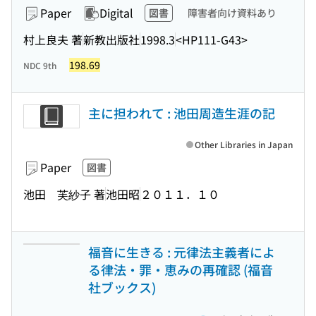
Paper
Digital
図書
障害者向け資料あり
村上良夫 著
新教出版社
1998.3
<HP111-G43>
198.69
NDC 9th
主に担われて : 池田周造生涯の記
Other Libraries in Japan
Paper
図書
池田 芙紗子 著
池田昭
２０１１．１０
福音に生きる : 元律法主義者によ
る律法・罪・恵みの再確認 (福音
社ブックス)