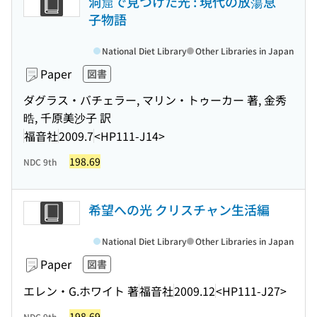
洞窟で見つけた光 : 現代の放蕩息
子物語
National Diet Library
Other Libraries in Japan
Paper
図書
ダグラス・バチェラー, マリン・トゥーカー 著, 金秀
晧, 千原美沙子 訳
福音社
2009.7
<HP111-J14>
198.69
NDC 9th
希望への光 クリスチャン生活編
National Diet Library
Other Libraries in Japan
Paper
図書
エレン・G.ホワイト 著
福音社
2009.12
<HP111-J27>
198.69
NDC 9th