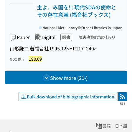
主よ、み国を! : 現代SDAの使命と
その存在意義 (福音社ブックス)
National Diet Library
Other Libraries in Japan
Paper
Digital
図書
障害者向け資料あり
山形謙二 著
福音社
1995.12
<HP117-G40>
198.69
NDC 8th
Show more (21-)
Bulk download of bibliographic information
RSS
RSS
言語：日本語