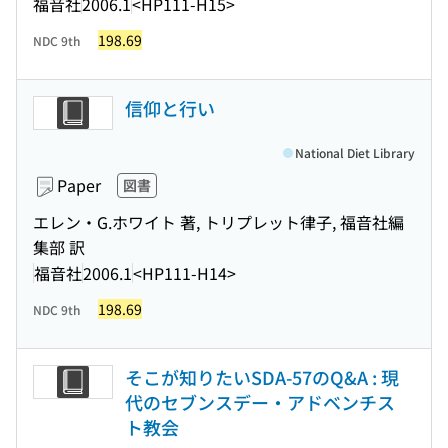
福音社
2006.1
<HP111-H15>
198.69
NDC 9th
信仰と行い
National Diet Library
Paper
図書
エレン・G.ホワイト 著, トリプレット律子, 福音社編
集部 訳
福音社
2006.1
<HP111-H14>
198.69
NDC 9th
そこが知りたいSDA-57のQ&A : 現
代のセブンスデー・アドベンチス
ト教会