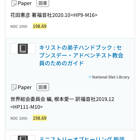
Paper
図書
花田憲彦 著
福音社
2020.10
<HP9-M16>
198.69
NDC 10th
キリストの弟子ハンドブック : セ
ブンスデー・アドベンチスト教会
員のためのガイド
National Diet Library
Paper
図書
世界総会委員会 編, 根本愛一 訳
福音社
2019.12
<HP111-M10>
198.69
NDC 10th
ミニストリーオブヒーリング 新装