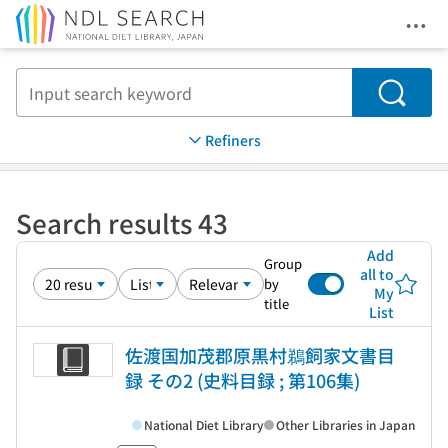
Ope
Jump to main content
Search
Refiners
Search results 43
Add
Group
all to
by
My
title
List
佐渡国加茂郡原黒村鵜飼家文書目
録 その2 (史料目録 ; 第106集)
National Diet Library
Other Libraries in Japan