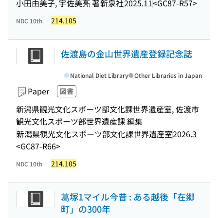
小田由美子, 宇佐美亮 著
新泉社
2025.11
<GC87-R57>
214.105
NDC 10th
佐渡島の金山世界遺産登録記念誌
National Diet Library
Other Libraries in Japan
Paper
図書
新潟県観光文化スポーツ部文化課世界遺産室, 佐渡市
観光文化スポーツ部世界遺産課 編集
新潟県観光文化スポーツ部文化課世界遺産室
2026.3
<GC87-R66>
214.105
NDC 10th
葛塚1マイル今昔 : ある越後「在郷
町」の300年