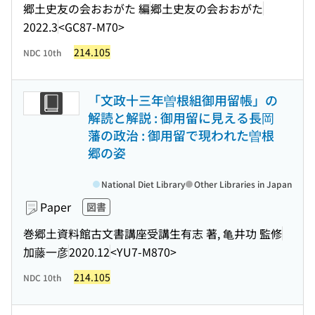
郷土史友の会おおがた 編
郷土史友の会おおがた
2022.3
<GC87-M70>
214.105
NDC 10th
「文政十三年曽根組御用留帳」の
解読と解説 : 御用留に見える長岡
藩の政治 : 御用留で現われた曽根
郷の姿
National Diet Library
Other Libraries in Japan
Paper
図書
巻郷土資料館古文書講座受講生有志 著, 亀井功 監修
加藤一彦
2020.12
<YU7-M870>
214.105
NDC 10th