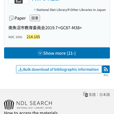
National Diet Library
Other Libraries in Japan
Paper
図書
南魚沼市教育委員会
2019.7
<GC87-M38>
214.105
NDC 10th
Show more (21-)
Bulk download of bibliographic information
RSS
RSS
言語：日本語
How to access the materials