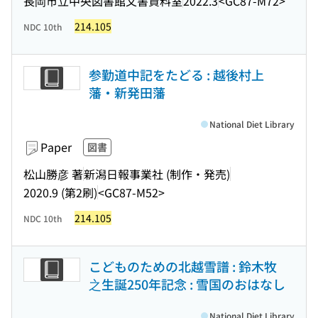
長岡市立中央図書館文書資料室
2022.3
<GC87-M72>
214.105
NDC 10th
参勤道中記をたどる : 越後村上
藩・新発田藩
National Diet Library
Paper
図書
松山勝彦 著
新潟日報事業社 (制作・発売)
2020.9 (第2刷)
<GC87-M52>
214.105
NDC 10th
こどものための北越雪譜 : 鈴木牧
之生誕250年記念 : 雪国のおはなし
National Diet Library