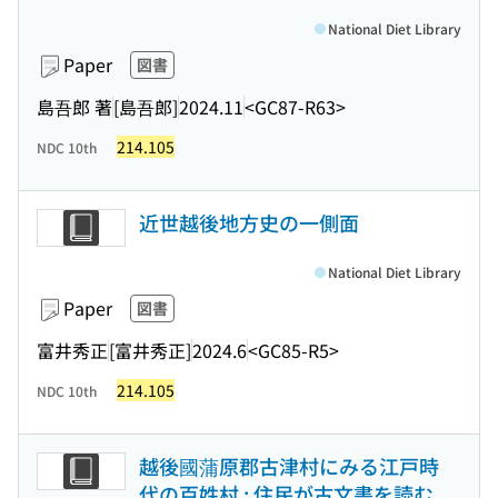
National Diet Library
Paper
図書
島吾郎 著
[島吾郎]
2024.11
<GC87-R63>
214.105
NDC 10th
近世越後地方史の一側面
National Diet Library
Paper
図書
富井秀正
[富井秀正]
2024.6
<GC85-R5>
214.105
NDC 10th
越後國蒲原郡古津村にみる江戸時
代の百姓村 : 住民が古文書を読む