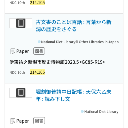
214.105
NDC 10th
古文書のことば百話 : 言葉から新
潟の歴史をさぐる
National Diet Library
Other Libraries in Japan
Paper
図書
伊東祐之
新潟市歴史博物館
2023.5
<GC85-R19>
214.105
NDC 10th
堀割御普請中日記帳 : 天保六乙未
年 : 読み下し文
National Diet Library
Paper
図書