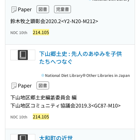
Paper
図書
児童書
鈴木牧之顕彰会
2020.2
<Y2-N20-M212>
214.105
NDC 10th
下山郷土史 : 先人のあゆみを子供
たちへつなぐ
National Diet Library
Other Libraries in Japan
Paper
図書
下山地区郷土史編纂委員会 編
下山地区コミュニティ協議会
2019.3
<GC87-M10>
214.105
NDC 10th
大和町の近世