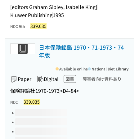
[editors Graham Sibley, Isabelle King]
Kluwer Publishing
1995
339.035
NDC 9th
日本保険銘鑑 1970・71-1973・74
年版
Available online
National Diet Library
Paper
Digital
図書
障害者向け資料あり
保険評論社
1970-1973
<D4-84>
339.035
NDC
Volumes of this title