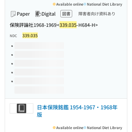
Available online
National Diet Library
Paper
Digital
図書
障害者向け資料あり
保険評論社
1968-1969
<
339.035
-H684-H>
339.035
NDC
Volumes of this title
日本保険銘鑑 1954-1967・1968年
版
Available online
National Diet Library