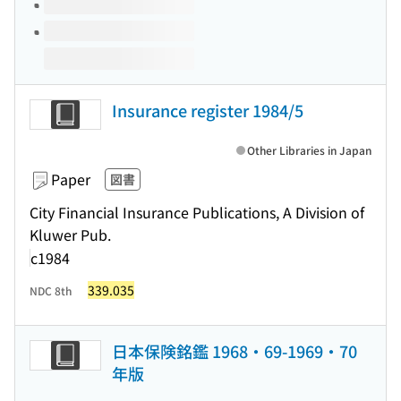
Insurance register 1984/5
Other Libraries in Japan
Paper
図書
City Financial Insurance Publications, A Division of
Kluwer Pub.
c1984
339.035
NDC 8th
日本保険銘鑑 1968・69-1969・70
年版