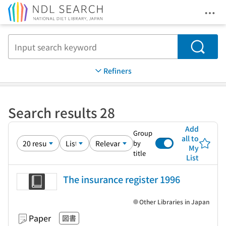
Ope
Jump to main content
Search
Refiners
Search results 28
Add
Group
all to
by
My
title
List
The insurance register 1996
Other Libraries in Japan
Paper
図書