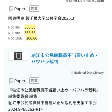
Other Libraries in Japan
Paper
図書
國貞明良 著
千葉大学公共学会
2025.3
366.66
NDC 8th
366.66
NDC 9th
366.66
NDC 10th
狛江市公民館職員不当雇い止め・
パワハラ裁判
National Diet Library
Paper
図書
『狛江市公民館職員不当雇い止め・パワハラ裁判』
編集委員会 編集
狛江市公民館職員不当雇い止め裁判を支援する会
2024.9
<EL263-R1>