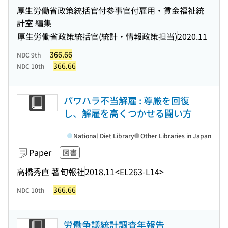
厚生労働省政策統括官付参事官付雇用・賃金福祉統
計室 編集
厚生労働省政策統括官(統計・情報政策担当)
2020.11
366.66
NDC 9th
366.66
NDC 10th
パワハラ不当解雇 : 尊厳を回復
し、解雇を高くつかせる闘い方
National Diet Library
Other Libraries in Japan
Paper
図書
高橋秀直 著
旬報社
2018.11
<EL263-L14>
366.66
NDC 10th
労働争議統計調査年報告