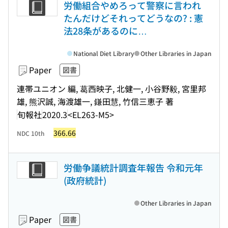
労働組合やめろって警察に言われ
たんだけどそれってどうなの? : 憲
法28条があるのに…
National Diet Library
Other Libraries in Japan
Paper
図書
連帯ユニオン 編, 葛西映子, 北健一, 小谷野毅, 宮里邦
雄, 熊沢誠, 海渡雄一, 鎌田慧, 竹信三恵子 著
旬報社
2020.3
<EL263-M5>
366.66
NDC 10th
労働争議統計調査年報告 令和元年
(政府統計)
Other Libraries in Japan
Paper
図書