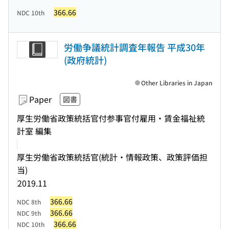
366.66
NDC 10th
労働争議統計調査年報告 平成30年
(政府統計)
Other Libraries in Japan
Paper
図書
厚生労働省政策統括官付参事官付雇用・賃金福祉統
計室 編集
厚生労働省政策統括官(統計・情報政策、政策評価担
当)
2019.11
366.66
NDC 8th
366.66
NDC 9th
366.66
NDC 10th