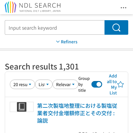
Ope
Jump to main content
Search
Refiners
Search results 1,301
Add
Group
all to
by
My
title
List
第二次製塩地整理における製塩従
業者交付金増額修正とその交付 :
論説