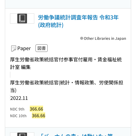
労働争議統計調査年報告 令和3年
(政府統計)
Other Libraries in Japan
Paper
図書
厚生労働省政策統括官付参事官付雇用・賃金福祉統
計室 編集
厚生労働省政策統括官(統計・情報政策、労使関係担
当)
2022.11
366.66
NDC 9th
366.66
NDC 10th