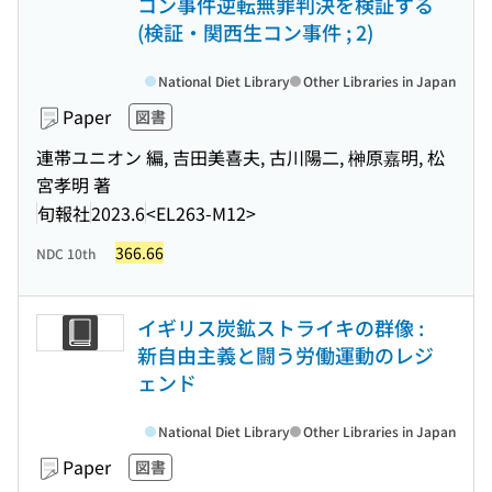
コン事件逆転無罪判決を検証する
(検証・関西生コン事件 ; 2)
National Diet Library
Other Libraries in Japan
Paper
図書
連帯ユニオン 編, 吉田美喜夫, 古川陽二, 榊原嘉明, 松
宮孝明 著
旬報社
2023.6
<EL263-M12>
366.66
NDC 10th
イギリス炭鉱ストライキの群像 :
新自由主義と闘う労働運動のレジ
ェンド
National Diet Library
Other Libraries in Japan
Paper
図書