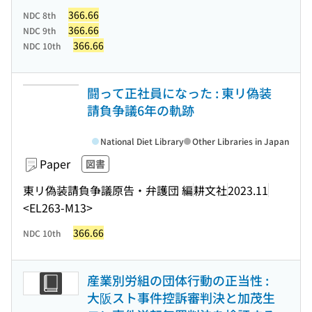
366.66
NDC 8th
366.66
NDC 9th
366.66
NDC 10th
闘って正社員になった : 東リ偽装
請負争議6年の軌跡
National Diet Library
Other Libraries in Japan
Paper
図書
東リ偽装請負争議原告・弁護団 編
耕文社
2023.11
<EL263-M13>
366.66
NDC 10th
産業別労組の団体行動の正当性 :
大阪スト事件控訴審判決と加茂生