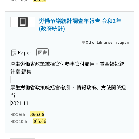
労働争議統計調査年報告 令和2年
(政府統計)
Other Libraries in Japan
Paper
図書
厚生労働省政策統括官付参事官付雇用・賃金福祉統
計室 編集
厚生労働省政策統括官(統計・情報政策、労使関係担
当)
2021.11
366.66
NDC 9th
366.66
NDC 10th