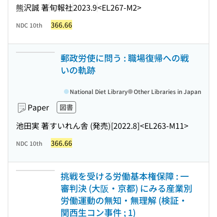
熊沢誠 著
旬報社
2023.9
<EL267-M2>
366.66
NDC 10th
郵政労使に問う : 職場復帰への戦
いの軌跡
National Diet Library
Other Libraries in Japan
Paper
図書
池田実 著
すいれん舎 (発売)
[2022.8]
<EL263-M11>
366.66
NDC 10th
挑戦を受ける労働基本権保障 : 一
審判決 (大阪・京都) にみる産業別
労働運動の無知・無理解 (検証・
関西生コン事件 ; 1)