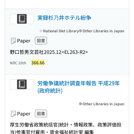
実録杉乃井ホテル紛争
National Diet Library
Other Libraries in Japan
Paper
図書
野口哲男
文芸社
2025.12
<EL263-R2>
366.66
NDC 10th
労働争議統計調査年報告 平成29年
(政府統計)
Other Libraries in Japan
Paper
図書
厚生労働省政策統括官(統計・情報政策、政策評価担
当)参事官付雇用・賃金福祉統計室 編集