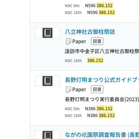
N596
386.152
NDC 9th
N596
386.152
NDC 10th
八立神社古御柱祭誌
Paper
図書
諏訪市中金子区八立神社古御柱
386.152
NDC 10th
長野灯明まつり公式ガイドブ
Paper
図書
長野灯明まつり実行委員会
[2023]
N386
386.152
NDC 9th
N386
386.152
NDC 10th
ながの祇園祭調査報告書 (長野