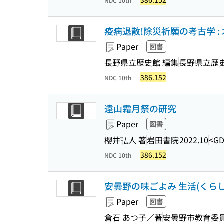
386.152
NDC 10th
疫病退散!除災祈願の考古学 :
Paper
図書
長野県立歴史館 編集
長野県立歴
386.152
NDC 10th
遠山霜月祭の研究
Paper
図書
櫻井弘人 著
岩田書院
2022.10
<GD
386.152
NDC 10th
安曇野の味ごよみ 生活(くらし
Paper
図書
倉石 あつ子／著
安曇野市教育委