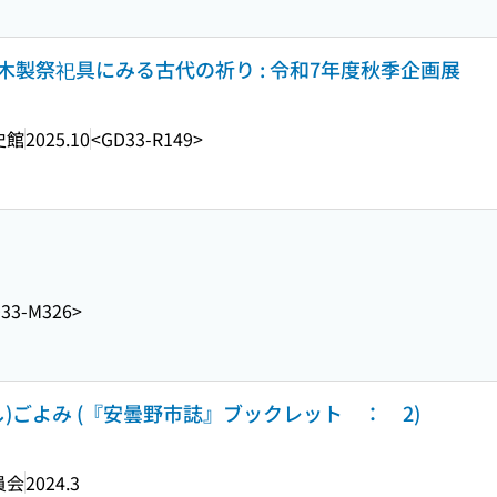
 木製祭祀具にみる古代の祈り : 令和7年度秋季企画展
史館
2025.10
<GD33-R149>
33-M326>
)ごよみ (『安曇野市誌』ブックレット ： 2)
員会
2024.3