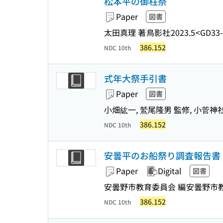
松本平の御柱祭
Paper
図書
太田真理 著
鳥影社
2023.5
<GD33
386.152
NDC 10th
式年大祭手引書
Paper
図書
小畑紘一, 鷲尾隆男 監修, 小菅
386.152
NDC 10th
安曇平のお船祭り調査報告書 
Paper
Digital
図書
安曇野市教育委員会 編
安曇野市
386.152
NDC 10th