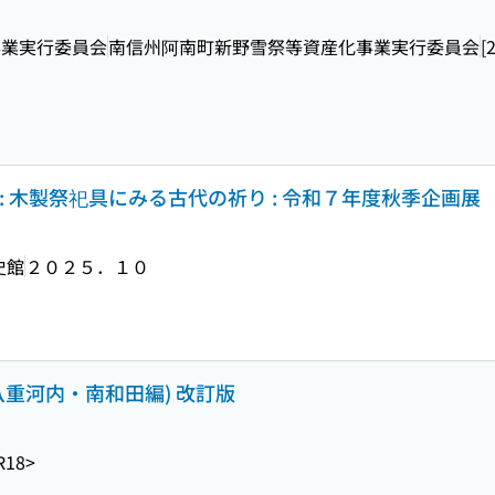
事業実行委員会
南信州阿南町新野雪祭等資産化事業実行委員会
[
: 木製祭祀具にみる古代の祈り : 令和７年度秋季企画展
史館
２０２５．１０
・八重河内・南和田編) 改訂版
R18>