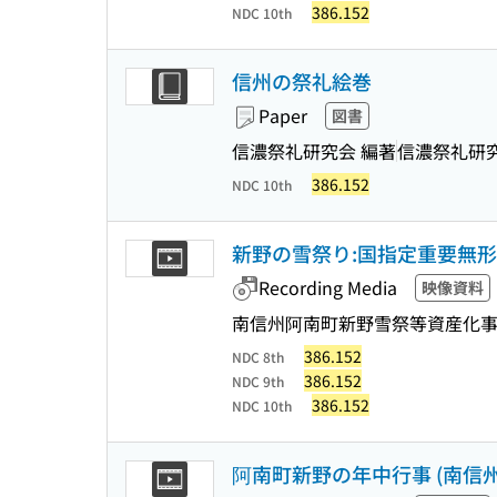
386.152
NDC 10th
信州の祭礼絵巻
Paper
図書
信濃祭礼研究会 編著
信濃祭礼研
386.152
NDC 10th
新野の雪祭り:国指定重要無形
Recording Media
映像資料
南信州阿南町新野雪祭等資産化
386.152
NDC 8th
386.152
NDC 9th
386.152
NDC 10th
阿南町新野の年中行事 (南信州