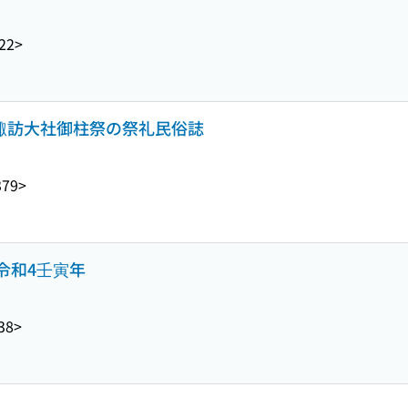
22>
 諏訪大社御柱祭の祭礼民俗誌
379>
 令和4壬寅年
38>