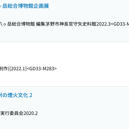
八ヶ岳総合博物館企画展
八ヶ岳総合博物館 編集
茅野市神長官守矢史料館
2022.3
<GD33-
制作)
[2022.1]
<GD33-M283>
州の煙火文化 2
化実行委員会
2020.2