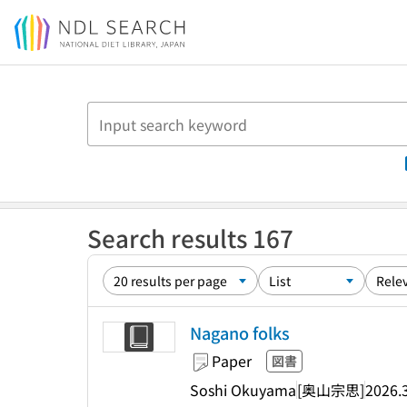
Jump to main content
Search results 167
Nagano folks
Paper
図書
Soshi Okuyama
[奥山宗思]
2026.