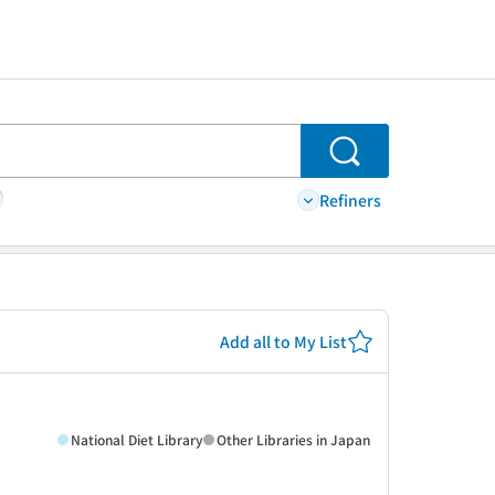
Search
Refiners
Add all to My List
National Diet Library
Other Libraries in Japan