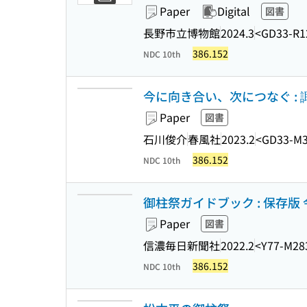
Paper
Digital
図書
長野市立博物館
2024.3
<GD33-R1
386.152
NDC 10th
今に向き合い、次につなぐ :
Paper
図書
石川俊介
春風社
2023.2
<GD33-M
386.152
NDC 10th
御柱祭ガイドブック : 保存版
Paper
図書
信濃毎日新聞社
2022.2
<Y77-M28
386.152
NDC 10th