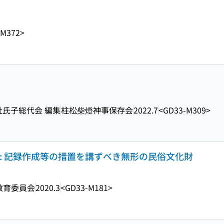
-M372>
神社氏子総代会 編集
柱松柴燈神事保存会
2022.7
<GD33-M309>
: 記録作成等の措置を講ずべき無形の民俗文化財
教育委員会
2020.3
<GD33-M181>