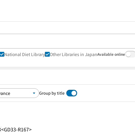
National Diet Library
Other Libraries in Japan
Available online
Group by title
3
<GD33-R167>