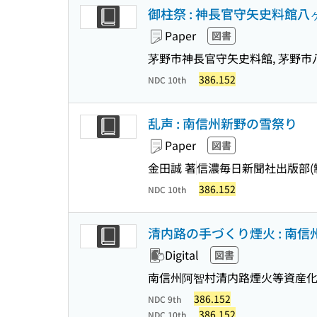
御柱祭 : 神長官守矢史料館
Paper
図書
茅野市神長官守矢史料館, 茅野市
386.152
NDC 10th
乱声 : 南信州新野の雪祭り
Paper
図書
金田誠 著
信濃毎日新聞社出版部(
386.152
NDC 10th
清内路の手づくり煙火 : 南信
Digital
図書
南信州阿智村清内路煙火等資産
386.152
NDC 9th
386.152
NDC 10th