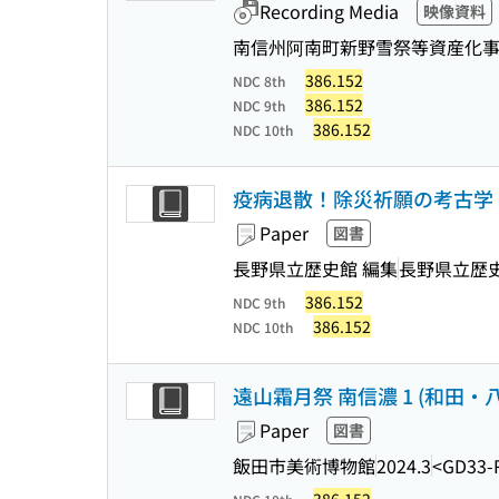
Recording Media
映像資料
南信州阿南町新野雪祭等資産化
386.152
NDC 8th
386.152
NDC 9th
386.152
NDC 10th
疫病退散！除災祈願の考古学 
Paper
図書
長野県立歴史館 編集
長野県立歴
386.152
NDC 9th
386.152
NDC 10th
遠山霜月祭 南信濃 1 (和田
Paper
図書
飯田市美術博物館
2024.3
<GD33-