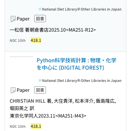
National Diet Library
Other Libraries in Japan
Paper
図書
一松信 著
朝倉書店
2025.10
<MA251-R12>
418.1
NDC 10th
Python科学技術計算 : 物理・化学
を中心に (DIGITAL FOREST)
National Diet Library
Other Libraries in Japan
Paper
図書
CHRISTIAN HILL 著, 大窪貴洋, 松本洋介, 飯島隆広,
堀田英之 訳
東京化学同人
2023.11
<MA251-M43>
418.1
NDC 10th