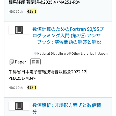
相馬隆郎 著
講談社
2025.4
<MA251-R8>
418.1
NDC 10th
数値計算のためのFortran 90/95プ
ログラミング入門 (第2版) アンサ
ーブック : 演習問題の解答と解説
National Diet Library
Other Libraries in Japan
Paper
図書
牛島省
日本電子書籍技術普及協会
2022.12
<MA251-M34>
418.1
NDC 10th
数値解析 : 非線形方程式と数値積
分