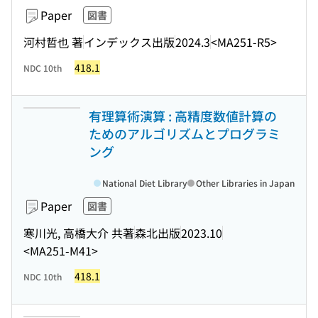
Paper
図書
河村哲也 著
インデックス出版
2024.3
<MA251-R5>
418.1
NDC 10th
有理算術演算 : 高精度数値計算の
ためのアルゴリズムとプログラミ
ング
National Diet Library
Other Libraries in Japan
Paper
図書
寒川光, 高橋大介 共著
森北出版
2023.10
<MA251-M41>
418.1
NDC 10th