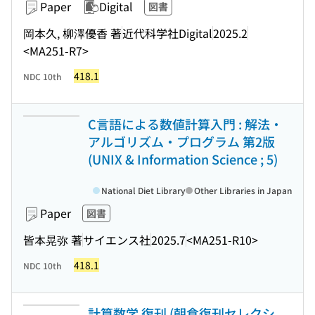
Paper
Digital
図書
岡本久, 柳澤優香 著
近代科学社Digital
2025.2
<MA251-R7>
418.1
NDC 10th
C言語による数値計算入門 : 解法・
アルゴリズム・プログラム 第2版
(UNIX & Information Science ; 5)
National Diet Library
Other Libraries in Japan
Paper
図書
皆本晃弥 著
サイエンス社
2025.7
<MA251-R10>
418.1
NDC 10th
計算数学 復刊 (朝倉復刊セレクシ