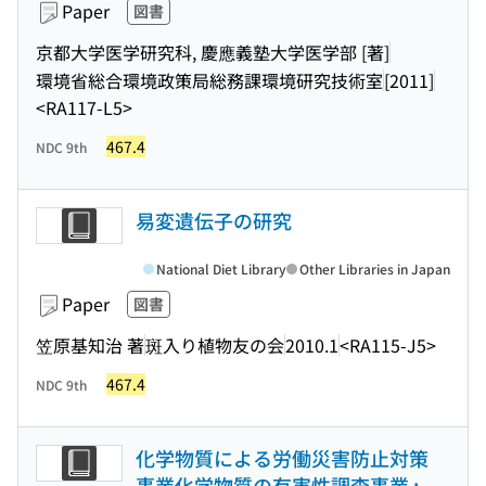
Paper
図書
京都大学医学研究科, 慶應義塾大学医学部 [著]
環境省総合環境政策局総務課環境研究技術室
[2011]
<RA117-L5>
467.4
NDC 9th
易変遺伝子の研究
National Diet Library
Other Libraries in Japan
Paper
図書
笠原基知治 著
斑入り植物友の会
2010.1
<RA115-J5>
467.4
NDC 9th
化学物質による労働災害防止対策
事業化学物質の有害性調査事業 :