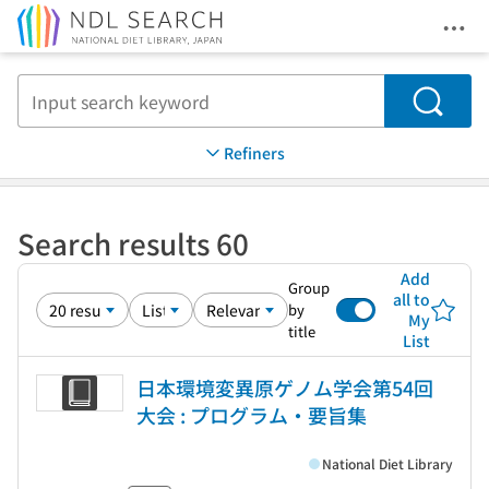
Ope
Jump to main content
Search
Refiners
Search results 60
Add
Group
all to
by
My
title
List
日本環境変異原ゲノム学会第54回
大会 : プログラム・要旨集
National Diet Library