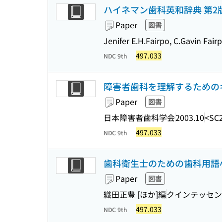
ハイネマン歯科英和辞典 第2
Paper
図書
Jenifer E.H.Fairpo, C.Gavi
497.033
NDC 9th
障害者歯科を理解するための
Paper
図書
日本障害者歯科学会
2003.10
<SC
497.033
NDC 9th
歯科衛生士のための歯科用語
Paper
図書
織田正豊 [ほか]編
クインテッセン
497.033
NDC 9th