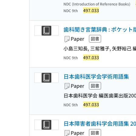
NDC (Introduction of Reference Books)
497.033
NDC 9th
歯科聞き言葉辞典 : ポケット
Paper
図書
小島三知長, 三觜雅子, 矢野裕己 
497.033
NDC 9th
日本歯科医学会学術用語集
Paper
図書
日本歯科医学会 編
医歯薬出版
200
497.033
NDC 9th
日本障害者歯科学会用語集 20
Paper
図書