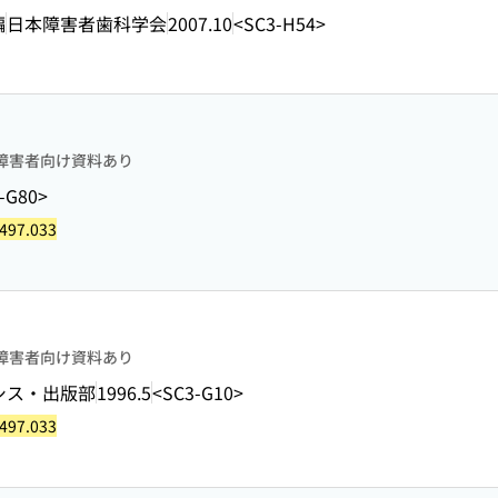
編
日本障害者歯科学会
2007.10
<SC3-H54>
障害者向け資料あり
-G80>
497.033
障害者向け資料あり
シス・出版部
1996.5
<SC3-G10>
497.033