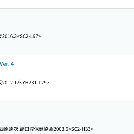
版
2016.3
<SC2-L97>
r. 4
版
2012.12
<YH231-L29>
 西原達次 編
口腔保健協会
2003.6
<SC2-H33>