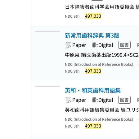
日本障害者歯科学会用語委員会 
497.033
NDC 9th
新常用歯科辞典 第3版
Paper
Digital
図書
中原泉 編
医歯薬出版
1999.4
<SC2
NDC (Introduction of Reference Books)
497.033
NDC 9th
英和・和英歯科用語集
Paper
Digital
図書
英和歯科用語編集委員会 編
ユリ
NDC (Introduction of Reference Books)
497.033
NDC 8th