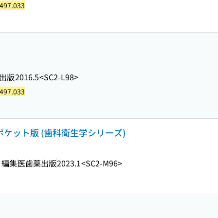
497.033
出版
2016.5
<SC2-L98>
497.033
ポケット版 (歯科衛生学シリーズ)
 編集
医歯薬出版
2023.1
<SC2-M96>