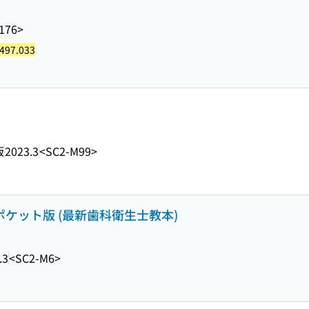
176>
497.033
版
2023.3
<SC2-M99>
ポケット版 (最新歯科衛生士教本)
.3
<SC2-M6>