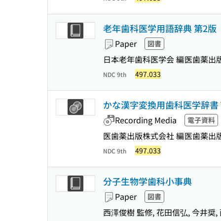
老年歯科医学用語辞典 第2版
Paper
図書
日本老年歯科医学会 編
医歯薬出
497.033
NDC 9th
かな漢字変換用歯科医学辞書 Ve
Recording Media
電子資料
医歯薬出版株式会社 編
医歯薬出
497.033
NDC 9th
分子生物学歯科小事典
Paper
図書
西澤俊樹 監修, 花田信弘, 今井奨,