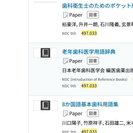
歯科衛生士のためのポケット版
Paper
図書
栢豪洋, 升井一朗, 石川隆義, 玄景
497.033
NDC 9th
老年歯科医学用語辞典
Paper
図書
日本老年歯科医学会 編
医歯薬出
NDC (Introduction of Reference Books)
497.033
NDC 9th
8か国語基本歯科用語集
Paper
図書
川口陽子, 竹原祥子, 石田雄二, 米
497.033
NDC 9th