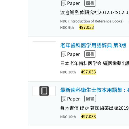
Paper
図書
渡邉誠 監修
研究社
2012.1
<SC2-J
NDC (Introduction of Reference Books)
497.033
NDC 9th
老年歯科医学用語辞典 第3版
Paper
図書
日本老年歯科医学会 編
医歯薬出
497.033
NDC 10th
最新歯科衛生士教本用語集 : 
Paper
図書
眞木吉信 ほか 著
医歯薬出版
2019
497.033
NDC 10th