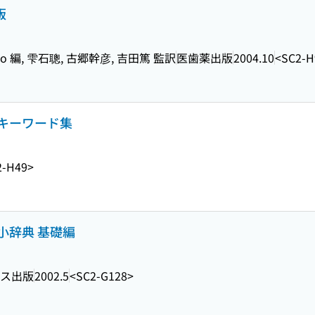
版
n Fairpo 編, 雫石聰, 古郷幹彦, 吉田篤 監訳
医歯薬出版
2004.10
<SC2-H
キーワード集
2-H49>
小辞典 基礎編
ス出版
2002.5
<SC2-G128>