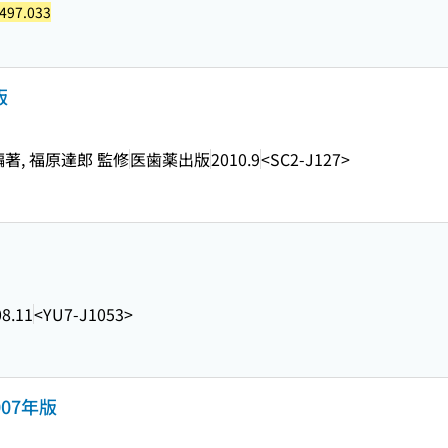
497.033
版
編著, 福原達郎 監修
医歯薬出版
2010.9
<SC2-J127>
8.11
<YU7-J1053>
07年版