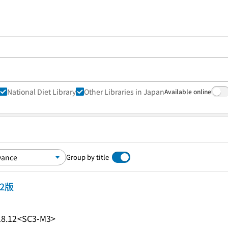
National Diet Library
Other Libraries in Japan
Available online
Group by title
2版
8.12
<SC3-M3>