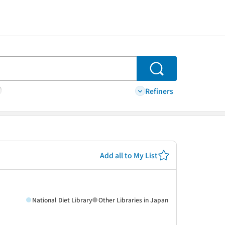
Search
Refiners
Add all to My List
National Diet Library
Other Libraries in Japan