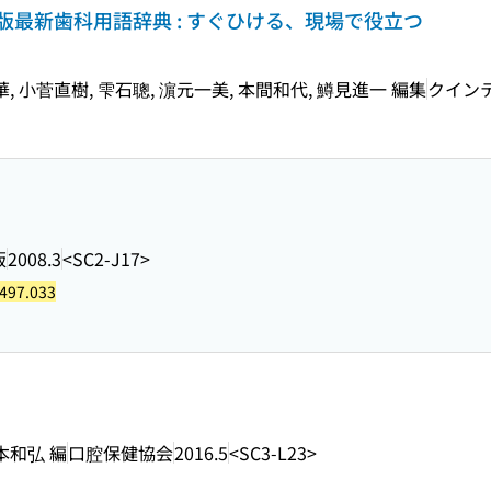
最新歯科用語辞典 : すぐひける、現場で役立つ
華, 小菅直樹, 雫石聰, 濵元一美, 本間和代, 鱒見進一 編集
クイン
版
2008.3
<SC2-J17>
497.033
本和弘 編
口腔保健協会
2016.5
<SC3-L23>