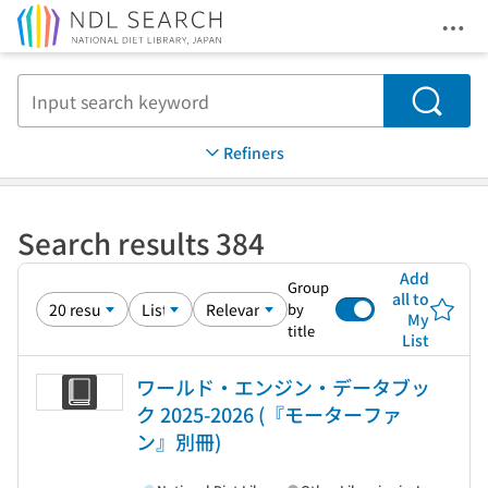
Ope
Jump to main content
Search
Refiners
Search results 384
Add
Group
all to
by
My
title
List
ワールド・エンジン・データブッ
ク 2025-2026 (『モーターファ
ン』別冊)