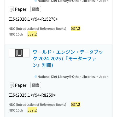
National Diet Library
Other Libraries in Japan
Paper
図書
三栄
2026.1
<Y94-R15278>
537.2
NDC (Introduction of Reference Books)
537.2
NDC 10th
ワールド・エンジン・データブッ
ク 2024-2025 (『モーターファ
ン』別冊)
National Diet Library
Other Libraries in Japan
Paper
図書
三栄
2025.1
<Y94-R8259>
537.2
NDC (Introduction of Reference Books)
537.2
NDC 10th