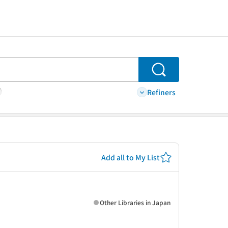
Search
Refiners
Add all to My List
Other Libraries in Japan