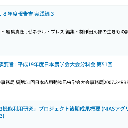
成１８年度報告書 実践編３
 編集責任 ; ゼネラル・プレス 編集・制作
田んぼの生きもの
旨 : 平成19年度日本農学会大会分科会 第51回
事務局 編
第51回日本応用動物昆虫学会大会事務局
2007.3
<RB
昆虫機能利用研究」プロジェクト後期成果概要 (NIASアグ
3)