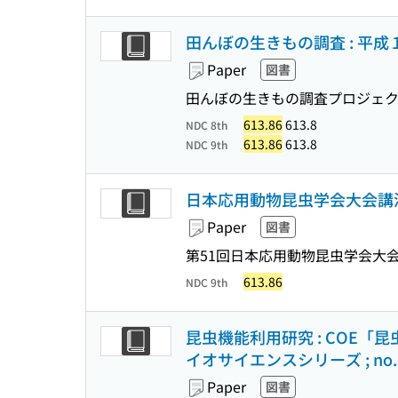
田んぼの生きもの調査 : 平
Paper
図書
田んぼの生きもの調査プロジェクト
613.86
613.8
NDC 8th
613.86
613.8
NDC 9th
日本応用動物昆虫学会大会講演要
Paper
図書
第51回日本応用動物昆虫学会大会
613.86
NDC 9th
昆虫機能利用研究 : COE「
イオサイエンスシリーズ ; no.
Paper
図書