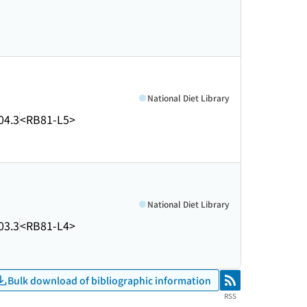
National Diet Library
04.3
<RB81-L5>
National Diet Library
03.3
<RB81-L4>
Bulk download of bibliographic information
RSS
RSS