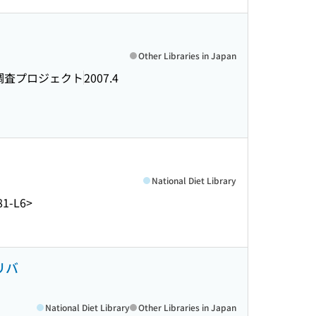
Other Libraries in Japan
調査プロジェクト
2007.4
National Diet Library
81-L6>
リバ
National Diet Library
Other Libraries in Japan