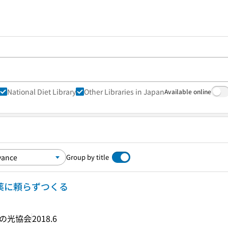
National Diet Library
Other Libraries in Japan
Available online
Group by title
農薬に頼らずつくる
の光協会
2018.6