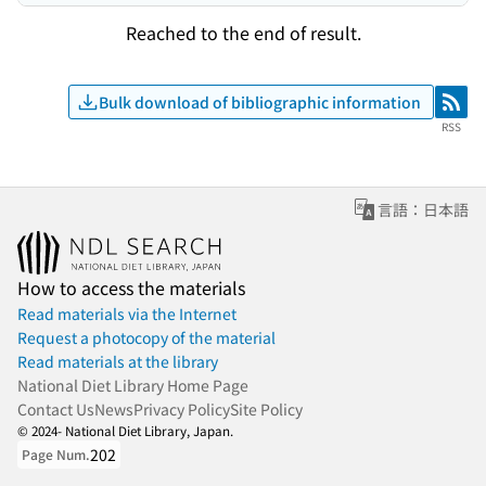
Reached to the end of result.
Bulk download of bibliographic information
RSS
RSS
言語：日本語
How to access the materials
Read materials via the Internet
Request a photocopy of the material
Read materials at the library
National Diet Library Home Page
Contact Us
News
Privacy Policy
Site Policy
© 2024- National Diet Library, Japan.
202
Page Num.