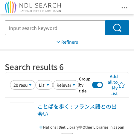
Ope
Jump to main content
Search
Refiners
Search results 6
Add
Group
all to
by
My
title
List
ことばを歩く : フランス語との出
会い
National Diet Library
Other Libraries in Japan