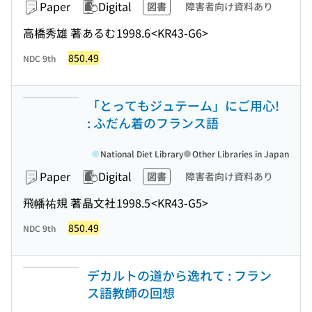
Paper
Digital
図書
障害者向け資料あり
高橋秀雄 著
あるむ
1998.6
<KR43-G6>
850.49
NDC 9th
「とってもジュテーム」にご用心!
: ふだん着のフランス語
National Diet Library
Other Libraries in Japan
Paper
Digital
図書
障害者向け資料あり
飛幡祐規 著
晶文社
1998.5
<KR43-G5>
850.49
NDC 9th
デカルトの道から逸れて : フラン
ス語教師の回想