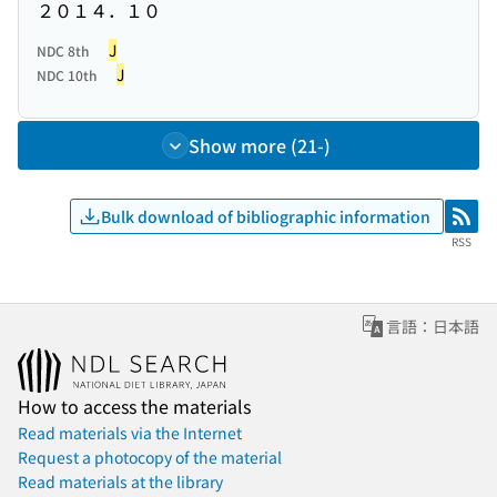
２０１４．１０
J
NDC 8th
J
NDC 10th
Show more (21-)
Bulk download of bibliographic information
RSS
RSS
言語：日本語
How to access the materials
Read materials via the Internet
Request a photocopy of the material
Read materials at the library