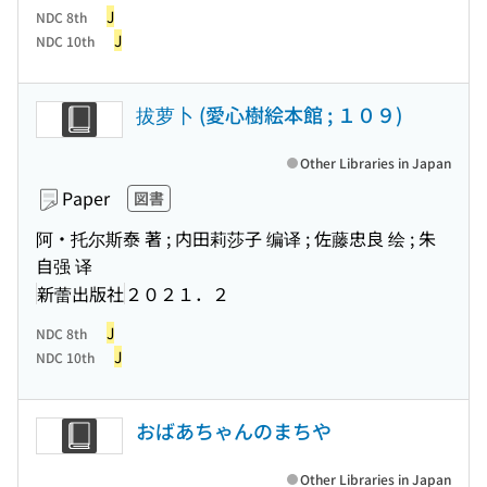
J
NDC 8th
J
NDC 10th
拔萝卜 (愛心樹絵本館 ; １０９)
Other Libraries in Japan
Paper
図書
阿・托尔斯泰 著 ; 内田莉莎子 编译 ; 佐藤忠良 绘 ; 朱
自强 译
新蕾出版社
２０２１．２
J
NDC 8th
J
NDC 10th
おばあちゃんのまちや
Other Libraries in Japan