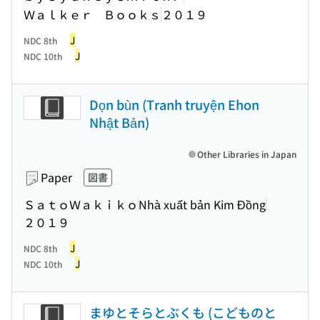
Ｗａｌｋｅｒ Ｂｏｏｋｓ
２０１９
J
NDC 8th
J
NDC 10th
Dọn bùn (Tranh truyện Ehon
Nhật Bản)
Other Libraries in Japan
Paper
図書
ＳａｔｏＷａｋｉｋｏ
Nhà xuất bản Kim Đồng
２０１９
J
NDC 8th
J
NDC 10th
まゆとそらとぶくも (こどものと