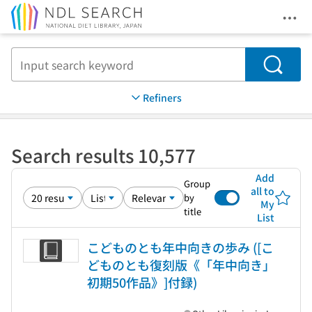
Ope
Jump to main content
Search
Refiners
Search results 10,577
Add
Group
all to
by
My
title
List
こどものとも年中向きの歩み ([こ
どものとも復刻版《「年中向き」
初期50作品》]付録)