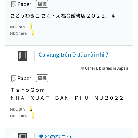
Paper
図書
さとうわきこ さく・え
福音館書店
２０２２．４
J
NDC 8th
J
NDC 10th
Cá vàng trốn ở đâu rồi nhỉ ?
Other Libraries in Japan
Paper
図書
ＴａｒｏＧｏｍｉ
ＮＨＡ ＸＵＡＴ ＢＡＮ ＰＨＵ ＮＵ
２０２２
J
NDC 8th
J
NDC 10th
まどのむこう