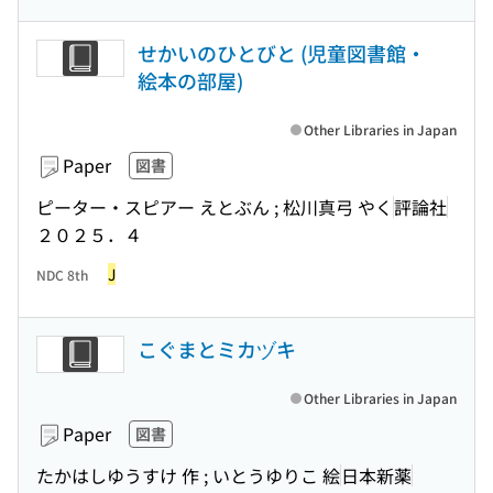
せかいのひとびと (児童図書館・
絵本の部屋)
Other Libraries in Japan
Paper
図書
ピーター・スピアー えとぶん ; 松川真弓 やく
評論社
２０２５．４
J
NDC 8th
こぐまとミカヅキ
Other Libraries in Japan
Paper
図書
たかはしゆうすけ 作 ; いとうゆりこ 絵
日本新薬