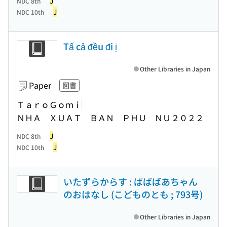
J
NDC 8th
J
NDC 10th
Tấ cả đều đi ị
Other Libraries in Japan
Paper
図書
ＴａｒｏＧｏｍｉ
ＮＨＡ ＸＵＡＴ ＢＡＮ ＰＨＵ ＮＵ
２０２２
J
NDC 8th
J
NDC 10th
いたずらからす : ばばばあちゃん
のおはなし (こどものとも ; 793号)
Other Libraries in Japan