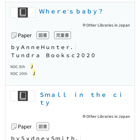
Ｗｈｅｒｅ’ｓ ｂａｂｙ？
Other Libraries in Japan
Paper
図書
児童書
ｂｙＡｎｎｅＨｕｎｔｅｒ．
Ｔｕｎｄｒａ Ｂｏｏｋｓ
ｃ２０２０
J
NDC 8th
J
NDC 10th
Ｓｍａｌｌ ｉｎ ｔｈｅ ｃｉ
ｔｙ
Other Libraries in Japan
Paper
図書
ｂｙＳｙｄｎｅｙＳｍｉｔｈ．