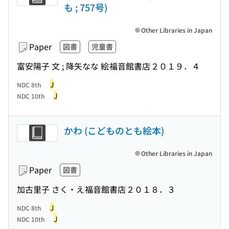
も ; 757号)
Other Libraries in Japan
Paper
図書
児童書
富安陽子 文 ; 降矢なな 絵
福音館書店
２０１９．４
J
NDC 8th
J
NDC 10th
かわ (こどものとも絵本)
Other Libraries in Japan
Paper
図書
加古里子 さく・え
福音館書店
２０１８．３
J
NDC 8th
J
NDC 10th