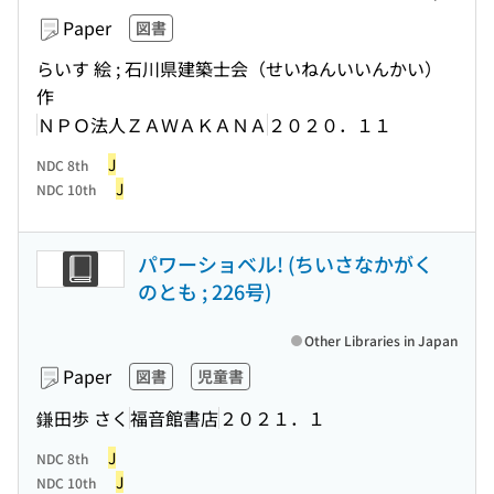
Paper
図書
らいす 絵 ; 石川県建築士会（せいねんいいんかい）
作
ＮＰＯ法人ＺＡＷＡＫＡＮＡ
２０２０．１１
J
NDC 8th
J
NDC 10th
パワーショベル! (ちいさなかがく
のとも ; 226号)
Other Libraries in Japan
Paper
図書
児童書
鎌田歩 さく
福音館書店
２０２１．１
J
NDC 8th
J
NDC 10th