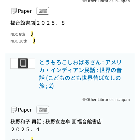
Other Libraries in Japan
Paper
図書
福音館書店
２０２５．８
J
NDC 8th
J
NDC 10th
とうもろこしおばあさん : アメリ
カ・インディアン民話 : 世界の昔
話 (こどものとも世界昔ばなしの
旅 ; 2)
Other Libraries in Japan
Paper
図書
秋野和子 再話 ; 秋野亥左牟 画
福音館書店
２０２５．４