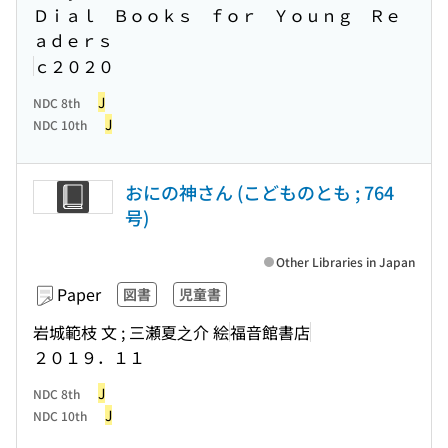
Ｄｉａｌ Ｂｏｏｋｓ ｆｏｒ Ｙｏｕｎｇ Ｒｅ
ａｄｅｒｓ
ｃ２０２０
J
NDC 8th
J
NDC 10th
おにの神さん (こどものとも ; 764
号)
Other Libraries in Japan
Paper
図書
児童書
岩城範枝 文 ; 三瀬夏之介 絵
福音館書店
２０１９．１１
J
NDC 8th
J
NDC 10th