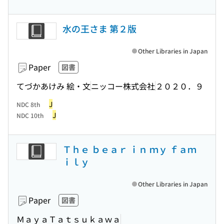
水の王さま 第２版
Other Libraries in Japan
Paper
図書
てづかあけみ 絵・文
ニッコー株式会社
２０２０．９
J
NDC 8th
J
NDC 10th
Ｔｈｅ ｂｅａｒ ｉｎ ｍｙ ｆａｍ
ｉｌｙ
Other Libraries in Japan
Paper
図書
ＭａｙａＴａｔｓｕｋａｗａ