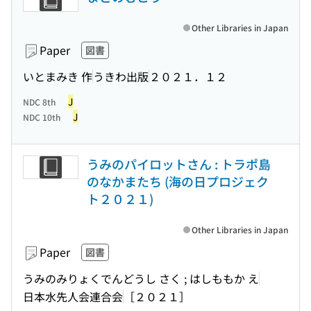
Other Libraries in Japan
Paper
図書
いとまみき 作
うきわ出版
２０２１．１２
J
NDC 8th
J
NDC 10th
うみのパイロットさん : トラポ島
のなかまたち (海の日プロジェク
ト２０２１)
Other Libraries in Japan
Paper
図書
うみのみりょくでんどうし さく ; はしももか え
日本水先人会連合会
［２０２１］