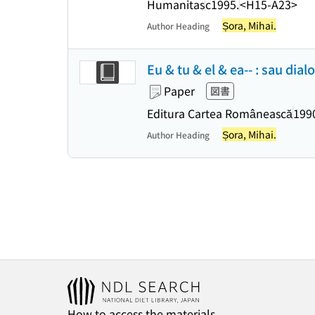
Humanitas
c1995.
<H15-A23>
Șora, Mihai.
Author Heading
Eu & tu & el & ea-- : sau dial
Paper
図書
Editura Cartea Românească
199
Șora, Mihai.
Author Heading
How to access the materials