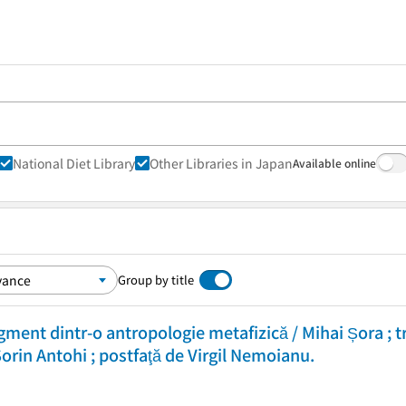
National Diet Library
Other Libraries in Japan
Available online
Group by title
agment dintr-o antropologie metafizică / Mihai Șora ; 
orin Antohi ; postfaţă de Virgil Nemoianu.