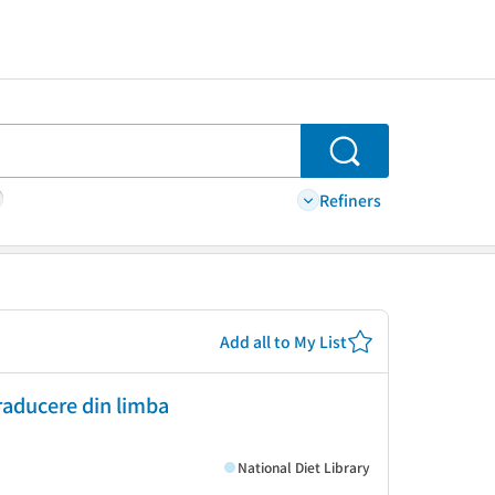
Search
Refiners
Add all to My List
traducere din limba
National Diet Library