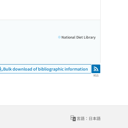
National Diet Library
Bulk download of bibliographic information
RSS
RSS
言語：日本語