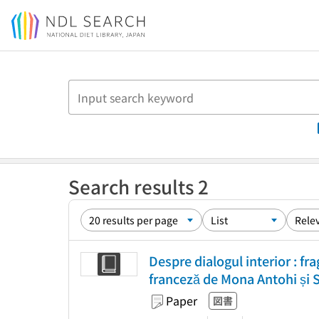
Jump to main content
Search results 2
Despre dialogul interior : fr
franceză de Mona Antohi și S
Paper
図書