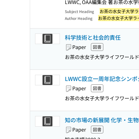
LWWC, OAA編集会 著
お茶の水学
お茶の水女子大学ラ
Subject Heading
お茶の水女子大学ラ
Author Heading
科学技術と社会的責任
Paper
図書
お茶の水女子大学ライフワールド・
LWWC設立一周年記念シンポ
Paper
図書
お茶の水女子大学ライフワールド・
知の市場の新展開 化学・生
Paper
図書