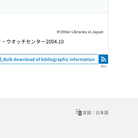
Other Libraries in Japan
ド・ウオッチセンター
2004.10
Bulk download of bibliographic information
RSS
RSS
言語：日本語