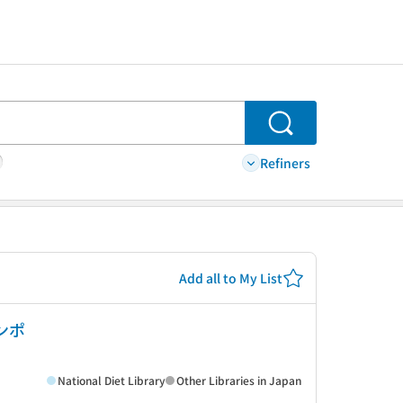
Search
Refiners
Add all to My List
ンポ
National Diet Library
Other Libraries in Japan