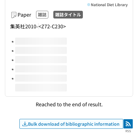
National Diet Library
Paper
雑誌
雑誌タイトル
集英社
2010-
<Z72-C230>
Volumes of this title
Reached to the end of result.
Bulk download of bibliographic information
RSS
RSS