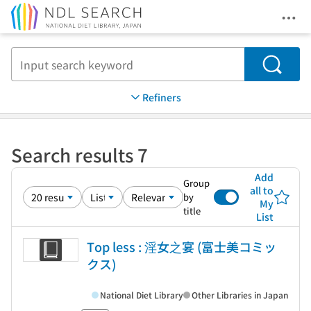
Ope
Jump to main content
Search
Refiners
Search results 7
Add
Group
all to
by
My
title
List
Top less : 淫女之宴 (富士美コミッ
クス)
National Diet Library
Other Libraries in Japan