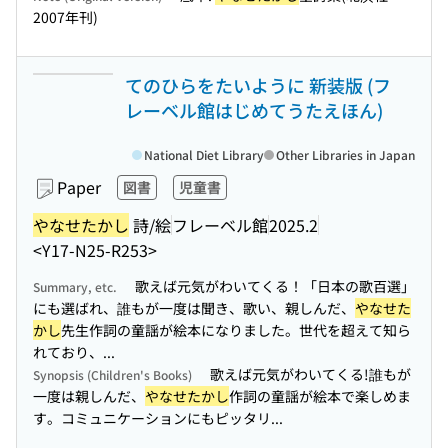
2007年刊)
てのひらをたいように 新装版 (フ
レーベル館はじめてうたえほん)
National Diet Library
Other Libraries in Japan
Paper
図書
児童書
やなせたかし
詩/絵
フレーベル館
2025.2
<Y17-N25-R253>
歌えば元気がわいてくる！「日本の歌百選」
Summary, etc.
にも選ばれ、誰もが一度は聞き、歌い、親しんだ、
やなせた
かし
先生作詞の童謡が絵本になりました。世代を超えて知ら
れており、...
歌えば元気がわいてくる!誰もが
Synopsis (Children's Books)
一度は親しんだ、
やなせたかし
作詞の童謡が絵本で楽しめま
す。コミュニケーションにもピッタリ...