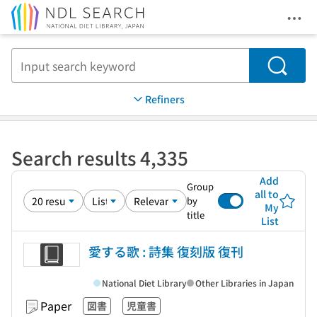
Ope
Jump to main content
Search
Refiners
Search results 4,335
Add
Group
all to
by
My
title
List
愛する歌 : 詩集 復刻版 復刊
National Diet Library
Other Libraries in Japan
Paper
図書
児童書