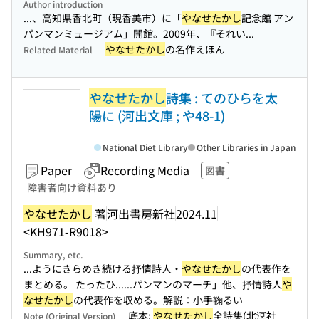
Author introduction
...、高知県香北町（現香美市）に「
やなせたかし
記念館 アン
パンマンミュージアム」開館。2009年、『それい...
やなせたかし
の名作えほん
Related Material
やなせたかし
詩集 : てのひらを太
陽に (河出文庫 ; や48-1)
National Diet Library
Other Libraries in Japan
Paper
Recording Media
図書
障害者向け資料あり
やなせたかし
著
河出書房新社
2024.11
<KH971-R9018>
Summary, etc.
...ようにきらめき続ける抒情詩人・
やなせたかし
の代表作を
まとめる。 たったひ...
...パンマンのマーチ」他、抒情詩人
や
なせたかし
の代表作を収める。解説：小手鞠るい
底本:
やなせたかし
全詩集(北溟社
Note (Original Version)