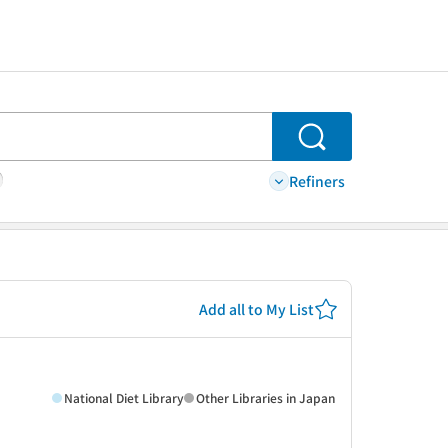
Search
Refiners
Add all to My List
National Diet Library
Other Libraries in Japan