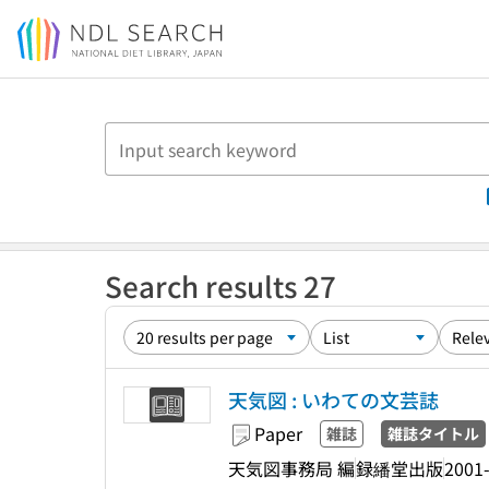
Jump to main content
Search results 27
天気図 : いわての文芸誌
Paper
雑誌
雑誌タイトル
天気図事務局 編
録繙堂出版
2001