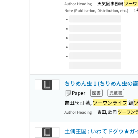
天気図事務局
ツーワ
Author Heading
1
Note (Publication, Distribution, etc.)
Volumes of this title
ちりめん虫 1 (ちりめん虫の
Paper
図書
児童書
吉田欣司 著,
ツーワンライフ
編
吉田, 欣司
ツーワン
Author Heading
土偶王国 : いわてドグウ★ガ