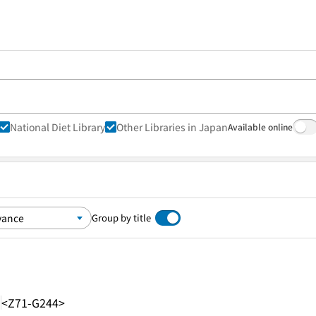
National Diet Library
Other Libraries in Japan
Available online
Group by title
-
<Z71-G244>