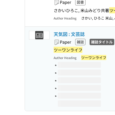
Paper
図書
さかいひろこ, 米山みどり共著
ツ
さかい, ひろこ 米山,
Author Heading
天気図 : 文芸誌
Paper
雑誌
雑誌タイトル
ツーワンライフ
ツーワンライフ
Author Heading
Volumes of this title