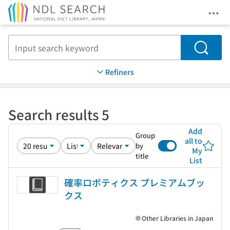
Ope
Jump to main content
Search
Refiners
Search results 5
Add
Group
all to
by
My
title
List
確率ロボティクス プレミアムブッ
クス
Other Libraries in Japan