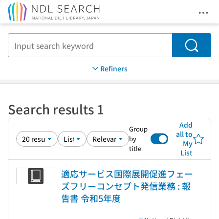
Ope
Jump to main content
Search
Refiners
Search results 1
Add
Group
all to
by
My
title
List
適応サービス国際展開促進フェー
ズフリーコンセプト発信業務 : 報
告書 令和5年度