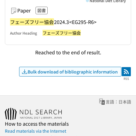
National Diet Library
Paper
図書
フェーズフリー協会
2024.3
<EG295-R6>
フェーズフリー協会
Author Heading
Reached to the end of result.
Bulk download of bibliographic information
RSS
RSS
言語：日本語
How to access the materials
Read materials via the Internet