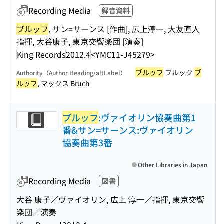
Recording Media
録音資料
ブルッフ
, サン=サーンス [作曲], 広上淳一, 大友直人
指揮, 大谷康子, 東京交響楽団 [演奏]
King Records
2012.4
<YMC11-J45279>
ブルッフ
ブルック
ブ
Authority（Author Heading/altLabel）
ルッフ
, マックス Bruch
ブルッフ
:ヴァイオリン協奏曲第1
番&サン=サーンス:ヴァイオリン
協奏曲第3番
Other Libraries in Japan
Recording Media
図書
大谷 康子／ヴァイオリン, 広上 淳一／指揮, 東京交響
楽団／演奏