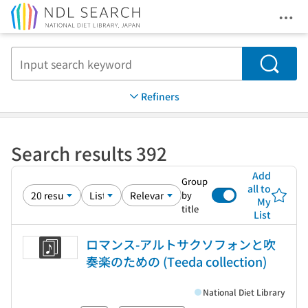
Ope
Jump to main content
Search
Refiners
Search results 392
Add
Group
all to
by
My
title
List
ロマンス-アルトサクソフォンと吹
奏楽のための (Teeda collection)
National Diet Library