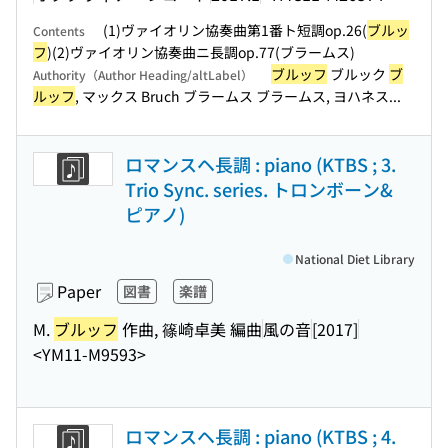
(1)ヴァイオリン協奏曲第1番ト短調op.26(
ブルッ
Contents
フ
)(2)ヴァイオリン協奏曲ニ長調op.77(ブラームス)
ブルッフ
ブルック
ブ
Authority（Author Heading/altLabel）
ルッフ
, マックス Bruch ブラームス ブラームス, ヨハネス...
ロマンスヘ長調 : piano (KTBS ; 3.
Trio Sync. series. トロンボーン&
ピアノ)
National Diet Library
Paper
図書
楽譜
M.
ブルッフ
作曲, 篠崎卓美 編曲
風の音
[2017]
<YM11-M9593>
ロマンスヘ長調 : piano (KTBS ; 4.