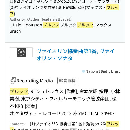
ロ)(2)ツィゴイネルワイゼンop.20(パブロ・デ・サラサーテ)
(3)ヴァイオリン協奏曲第1番ト短調op.26(マックス・
ブルッ
フ
)
Authority（Author Heading/altLabel）
...Lalo, Édouardo
ブルッフ
ブルック
ブルッフ
, マックス
Bruch
ヴァイオリン協奏曲第1番, ヴァイ
オリン・ソナタ
National Diet Library
Recording Media
録音資料
ブルッフ
, R. シュトラウス [作曲], 宮本文昭 指揮, 小林
美樹, 東京シティ・フィルハーモニック管弦楽団, 松
本和将 [演奏]
オクタヴィア・レコード
2013.2
<YMC11-M13494>
(1)ヴァイオリン協奏曲第1番ト短調op.26(
ブルッ
Contents