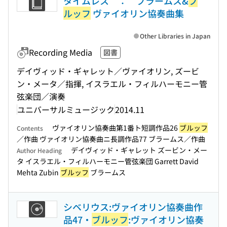
タイムレス ： ブラームス&
ブ
ルッフ
ヴァイオリン協奏曲集
Other Libraries in Japan
Recording Media
図書
デイヴィッド・ギャレット／ヴァイオリン, ズービ
ン・メータ／指揮, イスラエル・フィルハーモニー管
弦楽団／演奏
ユニバーサルミュージック
2014.11
ヴァイオリン協奏曲第1番ト短調作品26
ブルッフ
Contents
／作曲 ヴァイオリン協奏曲ニ長調作品77 ブラームス／作曲
デイヴィッド・ギャレット ズービン・メー
Author Heading
タ イスラエル・フィルハーモニー管弦楽団 Garrett David
Mehta Zubin
ブルッフ
ブラームス
シベリウス:ヴァイオリン協奏曲作
品47・
ブルッフ
:ヴァイオリン協奏