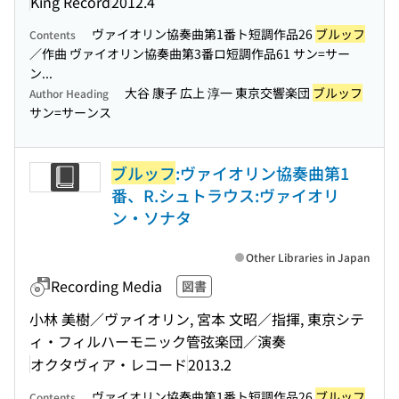
King Record
2012.4
ヴァイオリン協奏曲第1番ト短調作品26
ブルッフ
Contents
／作曲 ヴァイオリン協奏曲第3番ロ短調作品61 サン=サー
ン...
大谷 康子 広上 淳一 東京交響楽団
ブルッフ
Author Heading
サン=サーンス
ブルッフ
:ヴァイオリン協奏曲第1
番、R.シュトラウス:ヴァイオリ
ン・ソナタ
Other Libraries in Japan
Recording Media
図書
小林 美樹／ヴァイオリン, 宮本 文昭／指揮, 東京シテ
ィ・フィルハーモニック管弦楽団／演奏
オクタヴィア・レコード
2013.2
ヴァイオリン協奏曲第1番ト短調作品26
ブルッフ
Contents