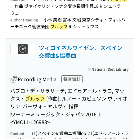
／作曲 ヴァイオリン・ソナタ変ホ長調作品18 R.シュトラ
ウ...
小林 美樹 宮本 文昭 東京シティ・フィルハ
Author Heading
ーモニック管弦楽団
ブルッフ
R.シュトラウス
ツィゴイネルワイゼン、スペイン
交響曲&協奏曲
National Diet Library
Recording Media
録音資料
パブロ・デ・サラサーテ, エドゥアール・ラロ, マッ
クス・
ブルッフ
[作曲], ルノー・カピュソン ヴァイオ
リン, パーヴォ・ヤルヴィ 指揮
ワーナーミュージック・ジャパン
2016.1
<YMC11-L26983>
(1)スペイン交響曲ニ短調op.21(エドゥアール・ラ
Contents