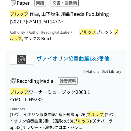
Paper
楽譜
文書・図像類
ブルッフ
作曲, 山下弥生 編曲
Teeda Publishing
[2021.7]
<YM11-M11477>
ブルッフ
ブルック
ブ
Authority（Author Heading/altLabel）
ルッフ
, マックス Bruch
ヴァイオリン協奏曲第1&3番他
National Diet Library
Recording Media
録音資料
ブルッフ
ワーナーミュージック
2003.1
<YMC11-H923>
Contents
(1)ヴァイオリン協奏曲第1番ト短調op.26(
ブルッフ
)(2)ヴァ
イオリン協奏曲第3番ニ短調op.58(
ブルッフ
)(3)ナバーラ
op.33(サラサーテ) 演奏:クロエ・ハン...