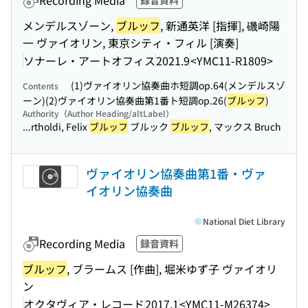
Recording Media
録音資料
メンデルスゾーン,
ブルッフ
, 新通英洋 [指揮], 磯崎陽
一 ヴァイオリン, 東京シティ・フィル [演奏]
ソナーレ・アートオフィス
2021.9
<YMC11-R1809>
(1)ヴァイオリン協奏曲ホ短調op.64(メンデルスゾ
Contents
ーン)(2)ヴァイオリン協奏曲第1番ト短調op.26(
ブルッフ
)
Authority（Author Heading/altLabel）
...rtholdi, Felix
ブルッフ
ブルック
ブルッフ
, マックス Bruch
ヴァイオリン協奏曲第1番・ヴァ
イオリン協奏曲
National Diet Library
Recording Media
録音資料
ブルッフ
, ブラームス [作曲], 堀米ゆず子 ヴァイオリ
ン
オクタヴィア・レコード
2017.1
<YMC11-M26374>