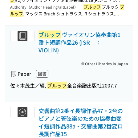
フ
)(2)ヴァイオリン・ソナタ変ホ長調op.18(R.シュトラ...
ブルッフ
ブルック
ブ
Authority（Author Heading/altLabel）
ルッフ
, マックス Bruch シュトラウス, R シュトラウス,...
ブルッフ
ヴァイオリン協奏曲第1
番ト短調作品26 (ISR ：
VIOLIN)
Other Libraries in Japan
Paper
図書
佐々木茂生／編,
ブルッフ
全音楽譜出版社
2007.7
交響曲第2番イ長調作品47・2台の
ピアノと管弦楽のための協奏曲変
イ短調作品88a・交響曲第2番変ロ
長調作品15