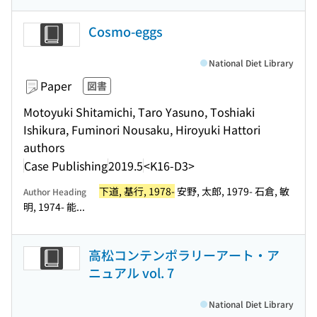
Cosmo-eggs
National Diet Library
Paper
図書
Motoyuki Shitamichi, Taro Yasuno, Toshiaki
Ishikura, Fuminori Nousaku, Hiroyuki Hattori
authors
Case Publishing
2019.5
<K16-D3>
下道, 基行, 1978-
安野, 太郎, 1979- 石倉, 敏
Author Heading
明, 1974- 能...
高松コンテンポラリーアート・ア
ニュアル vol. 7
National Diet Library