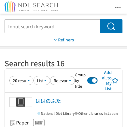
Ope
Jump to main content
Search
Refiners
Search results 16
Add
Group
all to
by
My
title
List
ははのふた
National Diet Library
Other Libraries in Japan
Paper
図書