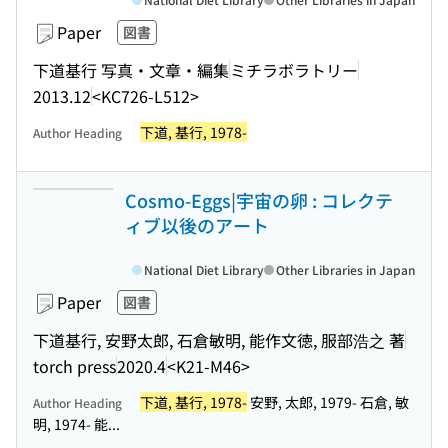
Paper
図書
下道基行 写真・文章・編集
ミチラボラトリー
2013.12
<KC726-L512>
下道, 基行, 1978-
Author Heading
Cosmo-Eggs|宇宙の卵 : コレクテ
ィブ以後のアート
National Diet Library
Other Libraries in Japan
Paper
図書
下道基行, 安野太郎, 石倉敏明, 能作文徳, 服部浩之 著
torch press
2020.4
<K21-M46>
下道, 基行, 1978-
安野, 太郎, 1979- 石倉, 敏
Author Heading
明, 1974- 能...