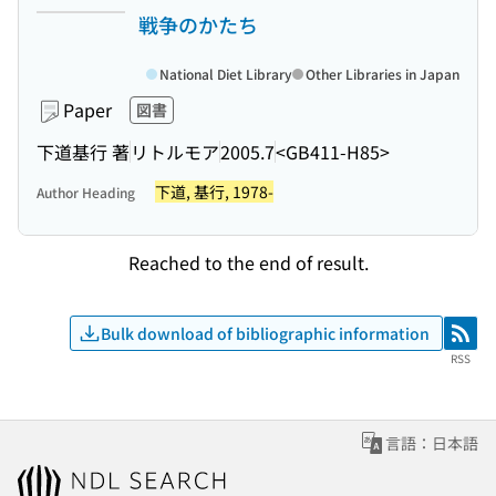
戦争のかたち
National Diet Library
Other Libraries in Japan
Paper
図書
下道基行 著
リトルモア
2005.7
<GB411-H85>
下道, 基行, 1978-
Author Heading
Reached to the end of result.
Bulk download of bibliographic information
RSS
RSS
言語：日本語