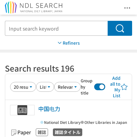
Ope
Jump to main content
Search
Refiners
Search results 196
Add
Group
all to
by
My
title
List
中国电力
National Diet Library
Other Libraries in Japan
Paper
雑誌
雑誌タイトル