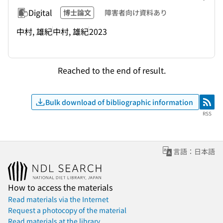
Digital
博士論文
障害者向け資料あり
中村, 雄紀
中村, 雄紀
2023
Reached to the end of result.
Bulk download of bibliographic information
RSS
RSS
言語：日本語
How to access the materials
Read materials via the Internet
Request a photocopy of the material
Read materials at the library