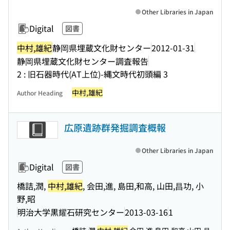
Other Libraries in Japan
Digital
図書
中村,雄紀
静岡県埋蔵文化財センター
2012-01-31
静岡県埋蔵文化財センター調査報告
2 : 旧石器時代(AT上位)-縄文時代初頭編 3
中村,雄紀
Author Heading
広原遺跡群発掘調査概報
Other Libraries in Japan
Digital
図書
橋詰,潤,
中村,雄紀
, 会田,進, 島田,和高, 山田,昌功, 小
野,昭
明治大学黒耀石研究センター
2013-03-16
1