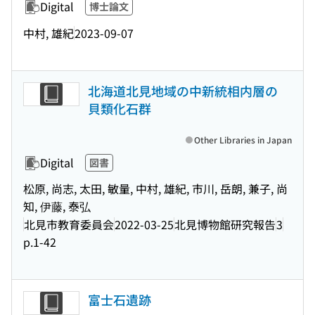
Digital
博士論文
中村, 雄紀
2023-09-07
北海道北見地域の中新統相内層の
貝類化石群
Other Libraries in Japan
Digital
図書
松原, 尚志, 太田, 敏量, 中村, 雄紀, 市川, 岳朗, 兼子, 尚
知, 伊藤, 泰弘
北見市教育委員会
2022-03-25
北見博物館研究報告
3
p.1-42
富士石遺跡