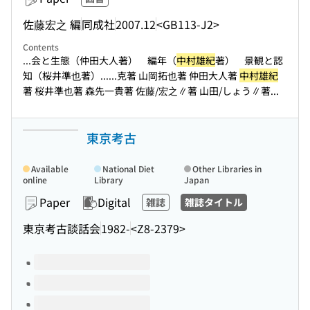
佐藤宏之 編
同成社
2007.12
<GB113-J2>
Contents
...会と生態（仲田大人著） 編年（
中村雄紀
著） 景観と認
知（桜井準也著）...
...克著 山岡拓也著 仲田大人著
中村雄紀
著 桜井準也著 森先一貴著 佐藤/宏之∥著 山田/しょう∥著...
東京考古
Available
National Diet
Other Libraries in
online
Library
Japan
Paper
Digital
雑誌
雑誌タイトル
東京考古談話会
1982-
<Z8-2379>
Volumes of this title