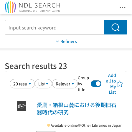
Ope
Jump to main content
Search
Refiners
Search results 23
Add
Group
all to
by
My
title
List
愛鷹・箱根山麓における後期旧石
器時代の研究
Available online
Other Libraries in Japan