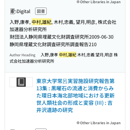
Other Libraries in Japan
Digital
図書
入野,康孝,
中村,雄紀
, 木村,忠義, 望月,明彦, 株式会社
加速器分析研究所
財団法人静岡県埋蔵文化財調査研究所
2009-06-30
静岡県埋蔵文化財調査研究所調査報告
210
入野,康孝
中村,雄紀
木村,忠義 望月,明彦 株
Author Heading
式会社加速器分析研究所
東京大学常呂実習施設研究報告第
13集 : 黒曜石の流通と消費からみ
た環日本海北部地域における更新
世人類社会の形成と変容 (III) : 吉
井沢遺跡の研究
Other Libraries in Japan