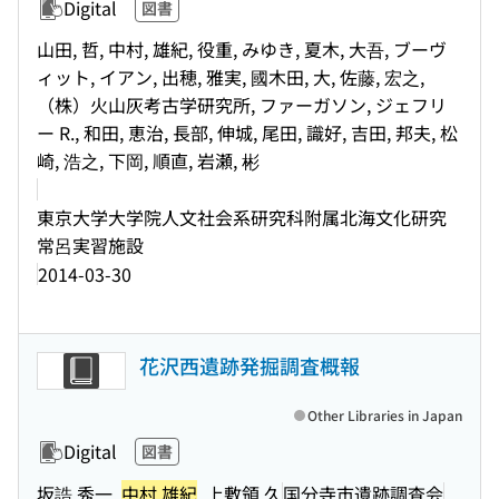
Digital
図書
山田, 哲, 中村, 雄紀, 役重, みゆき, 夏木, 大吾, ブーヴ
ィット, イアン, 出穂, 雅実, 國木田, 大, 佐藤, 宏之,
（株）火山灰考古学研究所, ファーガソン, ジェフリ
ー R., 和田, 恵治, 長部, 伸城, 尾田, 識好, 吉田, 邦夫, 松
崎, 浩之, 下岡, 順直, 岩瀬, 彬
東京大学大学院人文社会系研究科附属北海文化研究
常呂実習施設
2014-03-30
花沢西遺跡発掘調査概報
Other Libraries in Japan
Digital
図書
坂誥,秀一,
中村,雄紀
, 上敷領,久
国分寺市遺跡調査会