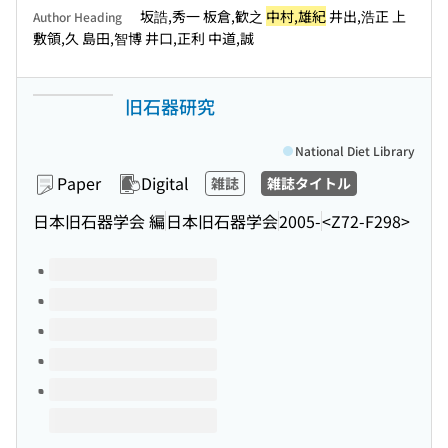
坂誥,秀一 板倉,歓之
中村,雄紀
井出,浩正 上
Author Heading
敷領,久 島田,智博 井口,正利 中道,誠
旧石器研究
National Diet Library
Paper
Digital
雑誌
雑誌タイトル
日本旧石器学会 編
日本旧石器学会
2005-
<Z72-F298>
Volumes of this title