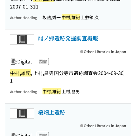
2007-01-31
1
坂誥,秀一
中村,雄紀
上敷領,久
Author Heading
熊ノ郷遺跡発掘調査概報
Other Libraries in Japan
Digital
図書
中村,雄紀
, 上村,昌男
国分寺市遺跡調査会
2004-09-30
1
中村,雄紀
上村,昌男
Author Heading
桜畑上遺跡
Other Libraries in Japan
Digital
図書