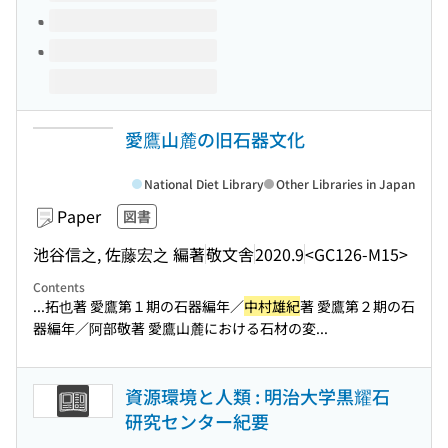
愛鷹山麓の旧石器文化
National Diet Library
Other Libraries in Japan
Paper
図書
池谷信之, 佐藤宏之 編著
敬文舎
2020.9
<GC126-M15>
Contents
...拓也著 愛鷹第１期の石器編年／
中村雄紀
著 愛鷹第２期の石
器編年／阿部敬著 愛鷹山麓における石材の変...
資源環境と人類 : 明治大学黒耀石
研究センター紀要