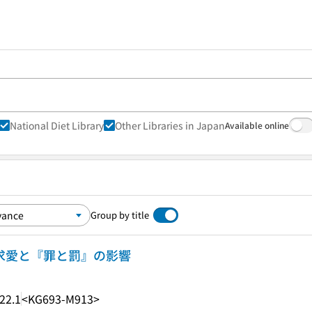
National Diet Library
Other Libraries in Japan
Available online
Group by title
の求愛と『罪と罰』の影響
22.1
<KG693-M913>