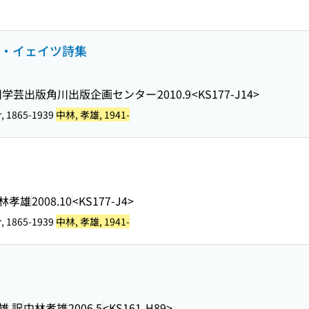
B・イェイツ詩集
川学芸出版角川出版企画センター
2010.9
<KS177-J14>
er, 1865-1939
中林, 孝雄, 1941-
林孝雄
2008.10
<KS177-J4>
er, 1865-1939
中林, 孝雄, 1941-
雄 訳
中林孝雄
2006.5
<KS161-H89>