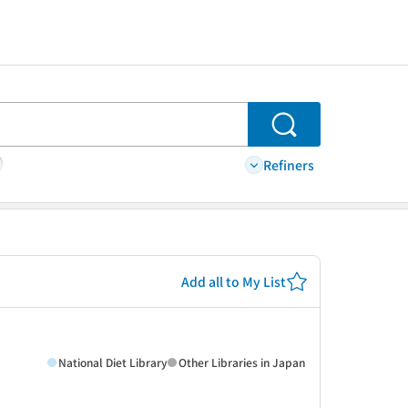
Search
Refiners
Add all to My List
National Diet Library
Other Libraries in Japan