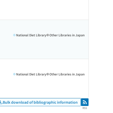
National Diet Library
Other Libraries in Japan
National Diet Library
Other Libraries in Japan
Bulk download of bibliographic information
RSS
RSS