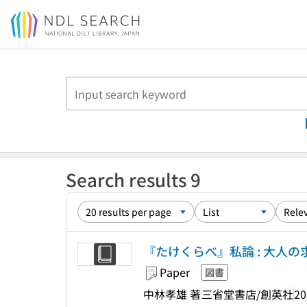
Jump to main content
Search results 9
『たけくらべ』私論 : 大人
Paper
図書
中林孝雄 著
三省堂書店/創英社
20