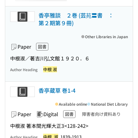
香亭雅談 ２巻 (芸苑〓書 ：
第２期第９冊)
Other Libraries in Japan
Paper
図書
中根淑／著
吉川弘文館
１９２０．６
中根 淑
Author Heading
香亭蔵草 巻1-4
Available online
National Diet Library
Paper
Digital
図書
障害者向け資料あり
中根淑 著
本間光輝
大正3
<128-242>
中根, 淑
, 1839-1913
Author Heading