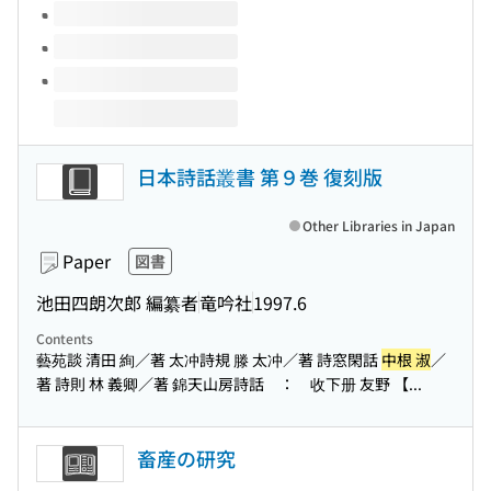
日本詩話叢書 第９巻 復刻版
Other Libraries in Japan
Paper
図書
池田四朗次郎 編纂者
竜吟社
1997.6
Contents
藝苑談 清田 絢／著 太冲詩規 滕 太冲／著 詩窓閑話
中根 淑
／
著 詩則 林 義卿／著 錦天山房詩話 ： 收下册 友野 【...
畜産の研究