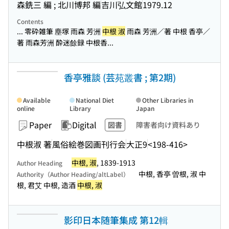
森銑三 編 ; 北川博邦 編
吉川弘文館
1979.12
Contents
... 零砕雑筆 塵塚 雨森 芳洲
中根 淑
雨森 芳洲／著 中根 香亭／
著 雨森芳洲 酔迷餘録 中根香...
香亭雅談 (芸苑叢書 ; 第2期)
Available
National Diet
Other Libraries in
online
Library
Japan
Paper
Digital
図書
障害者向け資料あり
中根淑 著
風俗絵巻図画刊行会
大正9
<198-416>
中根, 淑
, 1839-1913
Author Heading
中根, 香亭 曽根, 淑 中
Authority（Author Heading/altLabel）
根, 君艾 中根, 造酒
中根, 淑
影印日本随筆集成 第12輯