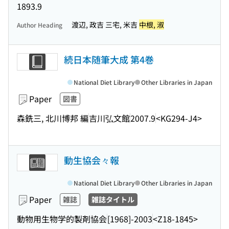
1893.9
渡辺, 政吉 三宅, 米吉
中根, 淑
Author Heading
続日本随筆大成 第4巻
National Diet Library
Other Libraries in Japan
Paper
図書
森銑三, 北川博邦 編
吉川弘文館
2007.9
<KG294-J4>
動生協会々報
National Diet Library
Other Libraries in Japan
Paper
雑誌
雑誌タイトル
動物用生物学的製剤協会
[1968]-2003
<Z18-1845>