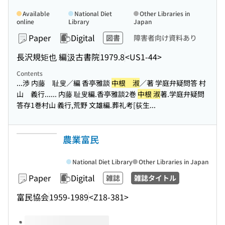
Available
National Diet
Other Libraries in
online
Library
Japan
Paper
Digital
図書
障害者向け資料あり
長沢規矩也 編
汲古書院
1979.8
<US1-44>
Contents
...渉 内藤 耻叟／編 香亭雅談
中根 淑
／著 学庭弁疑問答 村
山 義行...
... 内藤 耻叟編.香亭雅談2巻
中根 淑
著.学庭弁疑問
答存1巻村山 義行,荒野 文雄編.葬礼考[荻生...
農業富民
National Diet Library
Other Libraries in Japan
Paper
Digital
雑誌
雑誌タイトル
富民協会
1959-1989
<Z18-381>
Volumes of this title