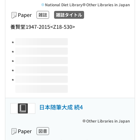
National Diet Library
Other Libraries in Japan
Paper
雑誌
雑誌タイトル
養賢堂
1947-2015
<Z18-530>
Volumes of this title
日本随筆大成 続4
Other Libraries in Japan
Paper
図書