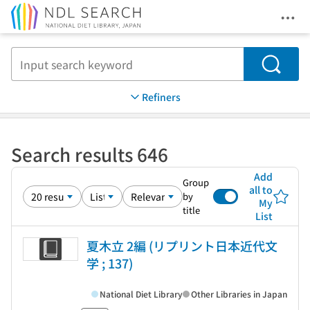
Ope
Jump to main content
Search
Refiners
Search results 646
Add
Group
all to
by
My
title
List
夏木立 2編 (リプリント日本近代文
学 ; 137)
National Diet Library
Other Libraries in Japan