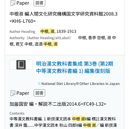
Paper
図書
中根淑 編
人間文化研究機構国文学研究資料館
2008.3
<KH6-L760>
中根, 淑
, 1839-1913
Author Heading
中根, 香亭 曽根, 淑 中
Authority（Author Heading/altLabel）
根, 君艾 中根, 造酒
中根, 淑
明治漢文教科書集成 第3巻 (第2期
中等漢文教科書編 1) 編集復刻版
National Diet Library
Other Libraries in Japan
Paper
図書
加藤国安 編・解説
不二出版
2014.6
<FC49-L32>
Contents
中等漢文教科書編. 1 新撰漢文読本
中根 淑
‖編 標註漢文教科
書 深井 鑑...
...中学漢文読本 秋山 四郎‖編
中根 淑
／編 新撰漢