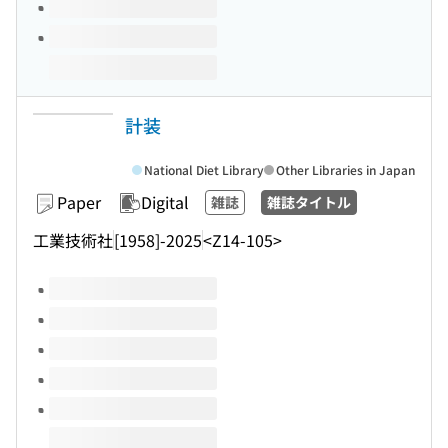
計装
National Diet Library
Other Libraries in Japan
Paper
Digital
雑誌
雑誌タイトル
工業技術社
[1958]-2025
<Z14-105>
Volumes of this title