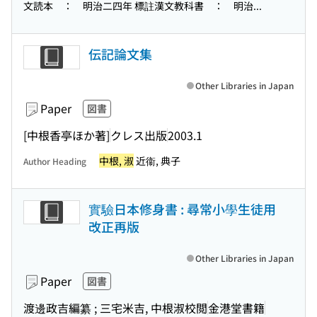
文読本 ： 明治二四年 標註漢文教科書 ： 明治...
伝記論文集
Other Libraries in Japan
Paper
図書
[中根香亭ほか著]
クレス出版
2003.1
中根, 淑
近衞, 典子
Author Heading
實驗日本修身書 : 尋常小學生徒用
改正再版
Other Libraries in Japan
Paper
図書
渡邊政吉編纂 ; 三宅米吉, 中根淑校閲
金港堂書籍