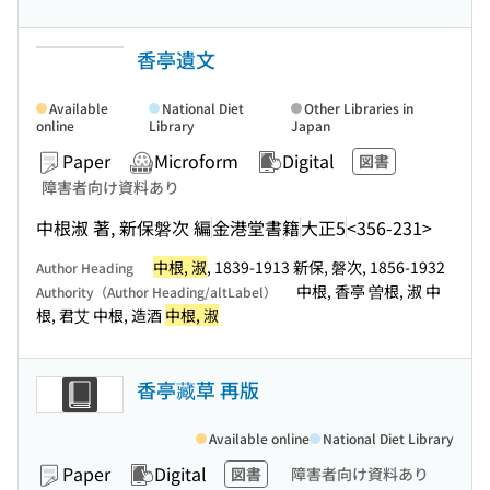
香亭遺文
Available
National Diet
Other Libraries in
online
Library
Japan
Paper
Microform
Digital
図書
障害者向け資料あり
中根淑 著, 新保磐次 編
金港堂書籍
大正5
<356-231>
中根, 淑
, 1839-1913 新保, 磐次, 1856-1932
Author Heading
中根, 香亭 曽根, 淑 中
Authority（Author Heading/altLabel）
根, 君艾 中根, 造酒
中根, 淑
香亭藏草 再版
Available online
National Diet Library
Paper
Digital
図書
障害者向け資料あり