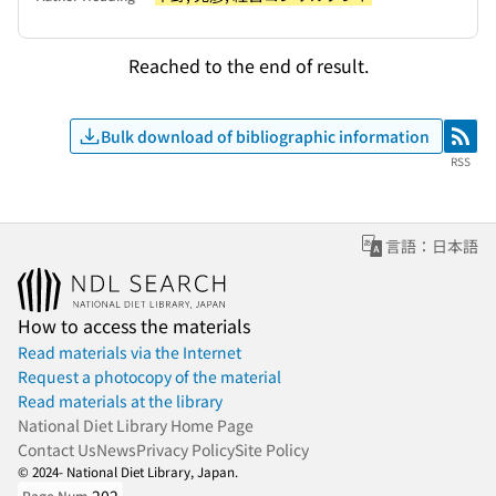
Reached to the end of result.
Bulk download of bibliographic information
RSS
RSS
言語：日本語
How to access the materials
Read materials via the Internet
Request a photocopy of the material
Read materials at the library
National Diet Library Home Page
Contact Us
News
Privacy Policy
Site Policy
© 2024- National Diet Library, Japan.
Page Num.