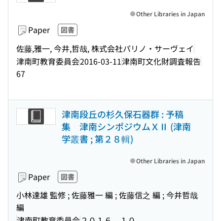
Other Libraries in Japan
Paper
図書
佐藤,雅一, 今井,哲哉, 株式会社パリノ・サーヴェイ
津南町教育委員会
2016-03-11
津南町文化財調査報告
67
津南段丘の杉久保石器群 : 予稿
集 津南シンポジウムＸⅡ (津南
学叢書 ; 第２８輯)
Other Libraries in Japan
Paper
図書
小林達雄 監修 ; 佐藤雅一 編 ; 佐藤信之 編 ; 今井哲哉
編
津南町教育委員会
２０１６．１０