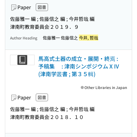
Paper
図書
佐藤雅一 編 ; 佐藤信之 編 ; 今井哲哉 編
津南町教育委員会
２０１９．９
佐藤雅一 佐藤信之
今井, 哲哉
Author Heading
馬高式土器の成立・展開・終焉 :
予稿集 : 津南シンポジウムⅩⅣ
(津南学叢書 ; 第３５輯)
Other Libraries in Japan
Paper
図書
佐藤雅一 編 ; 佐藤信之 編 ; 今井哲哉 編
津南町教育委員会
２０１８．１０