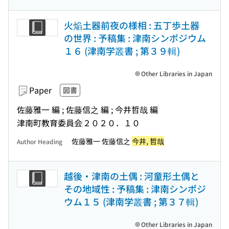
火焔土器前夜の様相 : 五丁歩土器
の世界 : 予稿集 : 津南シンポジウム
１６ (津南学叢書 ; 第３９輯)
Other Libraries in Japan
Paper
図書
佐藤雅一 編 ; 佐藤信之 編 ; 今井哲哉 編
津南町教育委員会
２０２０．１０
佐藤雅一 佐藤信之
今井, 哲哉
Author Heading
越後・津南の土偶 : 河童形土偶と
その地域性 : 予稿集 : 津南シンポジ
ウム１５ (津南学叢書 ; 第３７輯)
Other Libraries in Japan