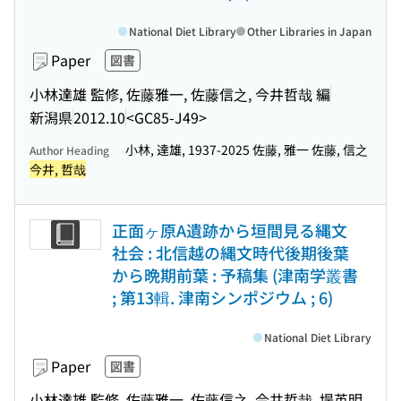
National Diet Library
Other Libraries in Japan
Paper
図書
小林達雄 監修, 佐藤雅一, 佐藤信之, 今井哲哉 編
新潟県
2012.10
<GC85-J49>
小林, 達雄, 1937-2025 佐藤, 雅一 佐藤, 信之
Author Heading
今井, 哲哉
正面ヶ原A遺跡から垣間見る縄文
社会 : 北信越の縄文時代後期後葉
から晩期前葉 : 予稿集 (津南学叢書
; 第13輯. 津南シンポジウム ; 6)
National Diet Library
Paper
図書
小林達雄 監修, 佐藤雅一, 佐藤信之, 今井哲哉, 堤英明