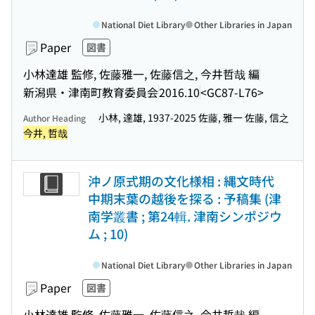
National Diet Library
Other Libraries in Japan
Paper
図書
小林達雄 監修, 佐藤雅一, 佐藤信之, 今井哲哉 編
新潟県・津南町教育委員会
2016.10
<GC87-L76>
小林, 達雄, 1937-2025 佐藤, 雅一 佐藤, 信之
Author Heading
今井, 哲哉
沖ノ原式期の文化様相 : 縄文時代
中期末葉の越後を探る : 予稿集 (津
南学叢書 ; 第24輯. 津南シンポジウ
ム ; 10)
National Diet Library
Other Libraries in Japan
Paper
図書
小林達雄 監修, 佐藤雅一, 佐藤信之, 今井哲哉 編