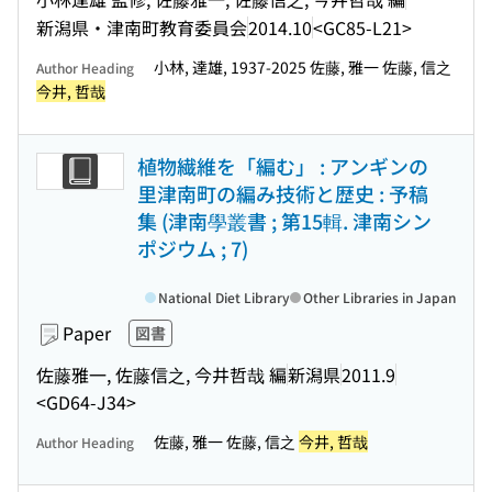
新潟県・津南町教育委員会
2014.10
<GC85-L21>
小林, 達雄, 1937-2025 佐藤, 雅一 佐藤, 信之
Author Heading
今井, 哲哉
植物繊維を「編む」 : アンギンの
里津南町の編み技術と歴史 : 予稿
集 (津南學叢書 ; 第15輯. 津南シン
ポジウム ; 7)
National Diet Library
Other Libraries in Japan
Paper
図書
佐藤雅一, 佐藤信之, 今井哲哉 編
新潟県
2011.9
<GD64-J34>
佐藤, 雅一 佐藤, 信之
今井, 哲哉
Author Heading