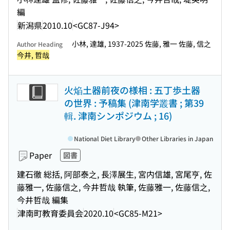
編
新潟県
2010.10
<GC87-J94>
小林, 達雄, 1937-2025 佐藤, 雅一 佐藤, 信之
Author Heading
今井, 哲哉
火焔土器前夜の様相 : 五丁歩土器
の世界 : 予稿集 (津南学叢書 ; 第39
輯. 津南シンポジウム ; 16)
National Diet Library
Other Libraries in Japan
Paper
図書
建石徹 総括, 阿部泰之, 長澤展生, 宮内信雄, 宮尾亨, 佐
藤雅一, 佐藤信之, 今井哲哉 執筆, 佐藤雅一, 佐藤信之,
今井哲哉 編集
津南町教育委員会
2020.10
<GC85-M21>