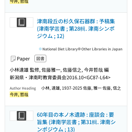
今井, 哲哉
津南段丘の杉久保石器群 : 予稿集
(津南学叢書 ; 第28輯. 津南シンポ
ジウム ; 12)
National Diet Library
Other Libraries in Japan
Paper
図書
小林達雄 監修, 佐藤雅一, 佐藤信之, 今井哲哉 編
新潟県・津南町教育委員会
2016.10
<GC87-L64>
小林, 達雄, 1937-2025 佐藤, 雅一 佐藤, 信之
Author Heading
今井, 哲哉
60年目の本ノ木遺跡 : 座談会 : 要
旨集 (津南学叢書 ; 第31輯. 津南シ
ンポジウム ; 13)