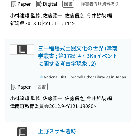
Paper
Digital
図書
障害者向け資料あり
小林達雄 監修, 佐藤雅一, 佐藤信之, 今井哲哉 編
新潟県
2013.10
<Y121-L2144>
三十稲場式土器文化の世界 (津南
学叢書 ; 第17輯. 4・3Kaイベント
に関する考古学現象 ; 2)
National Diet Library
Other Libraries in Japan
Paper
図書
小林達雄 監修, 佐藤雅一, 佐藤信之, 今井哲哉 編
津南町教育委員会
2012.9
<Y121-J8080>
上野スサキ遺跡