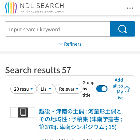
Ope
Jump to main content
Search
Refiners
Search results 57
Add
Group
all to
by
My
title
List
越後・津南の土偶 : 河童形土偶と
その地域性 : 予稿集 (津南学叢書 ;
第37輯. 津南シンポジウム ; 15)