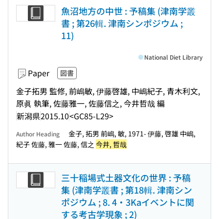
魚沼地方の中世 : 予稿集 (津南学叢
書 ; 第26輯. 津南シンポジウム ;
11)
National Diet Library
Paper
図書
金子拓男 監修, 前嶋敏, 伊藤啓雄, 中嶋紀子, 青木利文,
原眞 執筆, 佐藤雅一, 佐藤信之, 今井哲哉 編
新潟県
2015.10
<GC85-L29>
金子, 拓男 前嶋, 敏, 1971- 伊藤, 啓雄 中嶋,
Author Heading
紀子 佐藤, 雅一 佐藤, 信之
今井, 哲哉
三十稲場式土器文化の世界 : 予稿
集 (津南学叢書 ; 第18輯. 津南シン
ポジウム ; 8. 4・3Kaイベントに関
する考古学現象 ; 2)