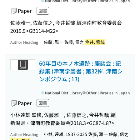
National Diet Library
Other Libraries in Japan
Paper
図書
佐藤雅一, 佐藤信之, 今井哲哉 編
津南町教育委員会
2019.9
<GB114-M22>
佐藤, 雅一 佐藤, 信之
今井, 哲哉
Author Heading
60年目の本ノ木遺跡 : 座談会 : 記
録集 (津南学叢書 ; 第32輯. 津南シ
ンポジウム ; 13)
National Diet Library
Other Libraries in Japan
Paper
図書
小林達雄 監修, 佐藤雅一, 佐藤信之, 今井哲哉 編
新潟県・津南町教育委員会
2018.3
<GC87-L87>
小林, 達雄, 1937-2025 佐藤, 雅一 佐藤, 信之
Author Heading