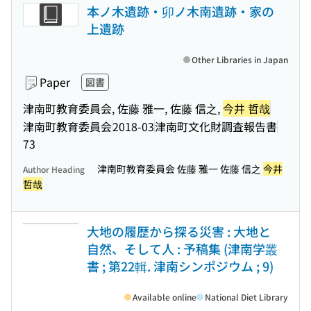
本ノ木遺跡・卯ノ木南遺跡・家の
上遺跡
Other Libraries in Japan
Paper
図書
津南町教育委員会, 佐藤 雅一, 佐藤 信之,
今井 哲哉
津南町教育委員会
2018-03
津南町文化財調査報告書
73
津南町教育委員会 佐藤 雅一 佐藤 信之
今井
Author Heading
哲哉
大地の履歴から探る災害 : 大地と
自然、そして人 : 予稿集 (津南学叢
書 ; 第22輯. 津南シンポジウム ; 9)
Available online
National Diet Library