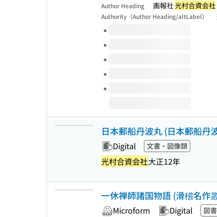
画報社
光村合資会社
Author Heading
Authority（Author Heading/altLabel）
Volumes of this title
日本郵船丹波丸 (日本郵船丹波
Digital
文書・図像類
光村合資会社
大正12年
一休禅師諸国物語 (滑稽名作叢書
Microform
Digital
図書