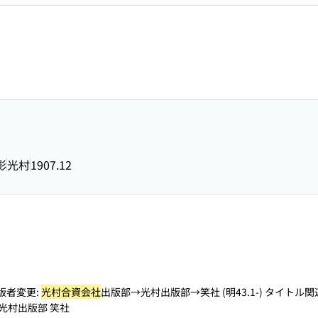
影
光村
1907.12
出版者変更:
光村合資会社
出版部→光村出版部→笑社 (明43.1-) タイトル関連
 光村出版部 笑社