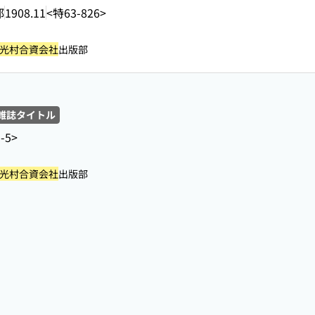
部
1908.11
<特63-826>
光村合資会社
出版部
雑誌タイトル
-5>
光村合資会社
出版部