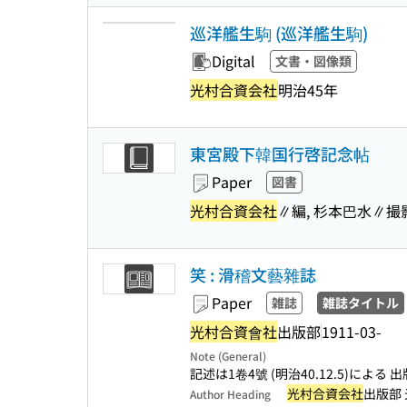
巡洋艦生駒 (巡洋艦生駒)
Digital
文書・図像類
光村合資会社
明治45年
東宮殿下韓国行啓記念帖
Paper
図書
光村合資会社
∥編, 杉本巴水∥撮
笑 : 滑稽文藝雜誌
Paper
雑誌
雑誌タイトル
光村合資會社
出版部
1911-03-
Note (General)
記述は1卷4號 (明治40.12.5)による 
光村合資会社
出版部
Author Heading