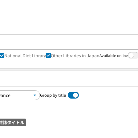
National Diet Library
Other Libraries in Japan
Available online
Group by title
雑誌タイトル