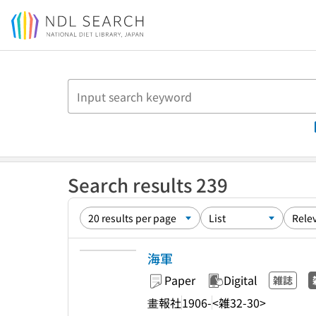
Jump to main content
Search results 239
海軍
Paper
Digital
雑誌
畫報社
1906-
<雑32-30>