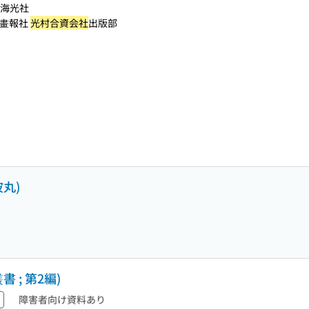
海光社
畫報社
光村合資会社
出版部
丸)
 ; 第2編)
障害者向け資料あり