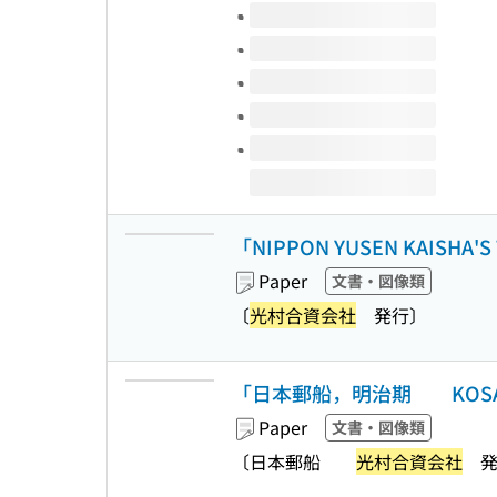
Volumes of this title
「NIPPON YUSEN KAISHA'
Paper
文書・図像類
〔
光村合資会社
発行〕
「日本郵船，明治期 KOSAI
Paper
文書・図像類
〔日本郵船
光村合資会社
発