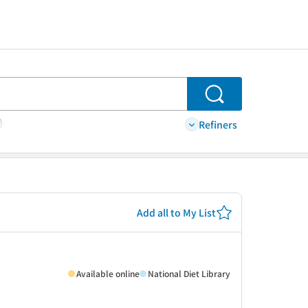
Search
Refiners
Add all to My List
Available online
National Diet Library