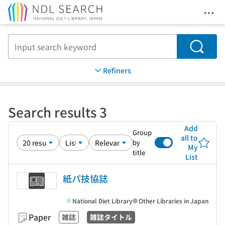
Ope
Jump to main content
Search
Refiners
Search results 3
Add
Group
all to
by
My
title
List
紙パ技協誌
National Diet Library
Other Libraries in Japan
Paper
雑誌
雑誌タイトル