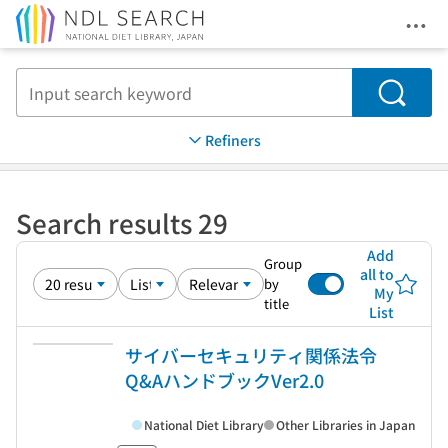
Ope
Jump to main content
Search
Refiners
Search results 29
Add
Group
all to
by
My
title
List
サイバーセキュリティ関係法令
Q&AハンドブックVer2.0
National Diet Library
Other Libraries in Japan