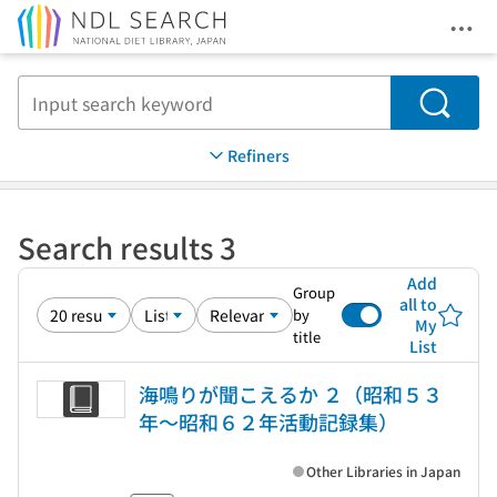
Ope
Jump to main content
Search
Refiners
Search results 3
Add
Group
all to
by
My
title
List
海鳴りが聞こえるか ２（昭和５３
年〜昭和６２年活動記録集）
Other Libraries in Japan