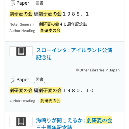
Paper
図書
劇研麦の会
編
劇研麦の会
１９８８．１
劇研麦の会
４０周年記念誌
Note (General)
劇研麦の会
Author Heading
スローインタ : アイルランド公演
記念誌
Other Libraries in Japan
Paper
図書
劇研麦の会
編
劇研麦の会
１９８０．１０
劇研麦の会
Author Heading
海鳴りが聞こえるか :
劇研麦の会
三十周年記念誌