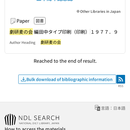
Other Libraries in Japan
Paper
図書
劇研麦の会
編
田中タイプ印刷（印刷）
１９７７．９
劇研麦の会
Author Heading
Reached to the end of result.
Bulk download of bibliographic information
RSS
RSS
言語：日本語
How to access the materials