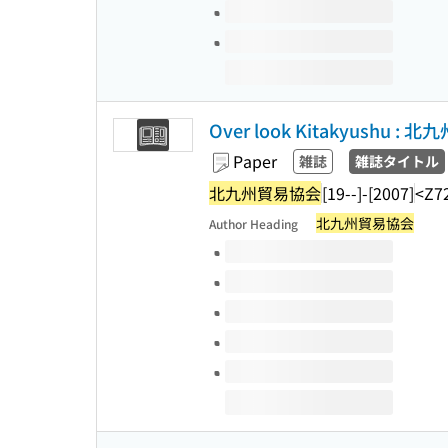
Over look Kitakyushu :
Paper
雑誌
雑誌タイトル
北九州貿易協会
[19--]-[2007]
<Z7
北九州貿易協会
Author Heading
Volumes of this title