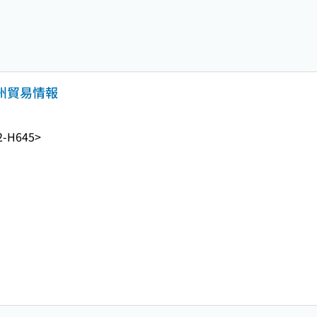
 北九州貿易情報
2-H645>