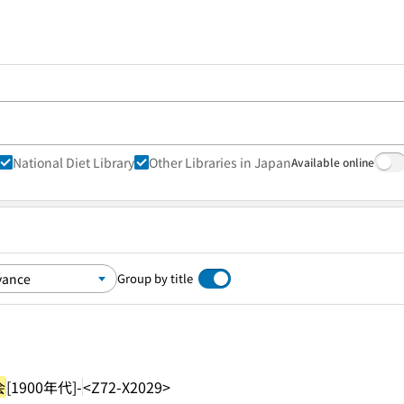
National Diet Library
Other Libraries in Japan
Available online
Group by title
会
[1900年代]-
<Z72-X2029>