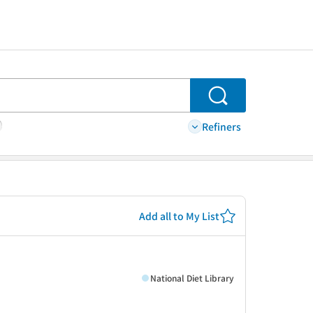
Search
Refiners
Add all to My List
National Diet Library