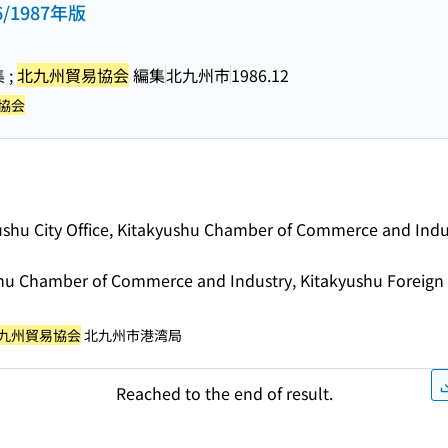
/1987年版
 ;
北九州貿易協会
編集
北九州市
1986.12
協会
ushu City Office, Kitakyushu Chamber of Commerce and Indus
ushu Chamber of Commerce and Industry, Kitakyushu Foreign 
九州貿易協会
北九州市港湾局
Reached to the end of result.