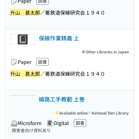
Paper
図書
升山 甚太郎
／著
鉄道保線研究会
１９４０
保線作業精義 上
Other Libraries in Japan
Paper
図書
升山 甚太郎
／著
鉄道保線研究会
１９４０
線路工手教範 上巻
Available online
National Diet Library
Microform
Digital
図書
障害者向け資料あり