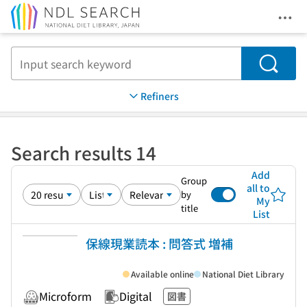
Ope
Jump to main content
Search
Refiners
Search results 14
Add
Group
all to
by
My
title
List
保線現業読本 : 問答式 増補
Available online
National Diet Library
Microform
Digital
図書