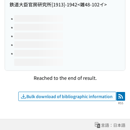
鉄道大臣官房研究所
[1913]-1942
<雑48-102イ>
Volumes of this title
Reached to the end of result.
Bulk download of bibliographic information
RSS
RSS
言語：日本語