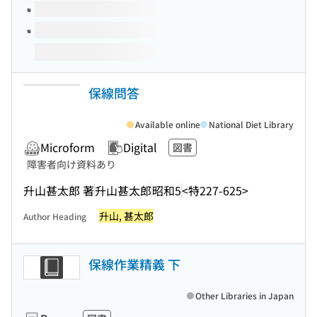
保線問答
Available online
National Diet Library
Microform
Digital
図書
障害者向け資料あり
升山甚太郎 著
升山甚太郎
昭和5
<特227-625>
升山, 甚太郎
Author Heading
保線作業精義 下
Other Libraries in Japan