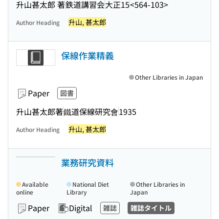
升山甚太郎 著
鉄道講習会
大正15
<564-103>
升山, 甚太郎
Author Heading
保線作業精義
Other Libraries in Japan
Paper
図書
升山甚太郎著
鐵道保線研究會
1935
升山, 甚太郎
Author Heading
業務研究資料
Available
National Diet
Other Libraries in
online
Library
Japan
Paper
Digital
雑誌
雑誌タイトル