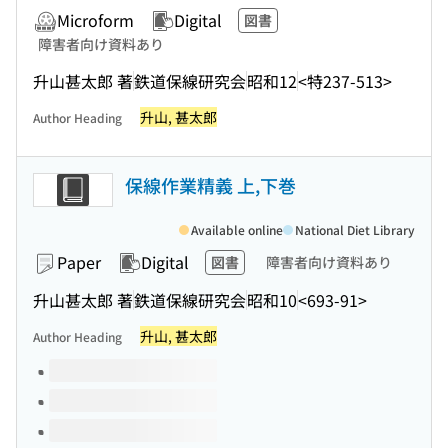
Microform
Digital
図書
障害者向け資料あり
升山甚太郎 著
鉄道保線研究会
昭和12
<特237-513>
升山, 甚太郎
Author Heading
保線作業精義 上,下巻
Available online
National Diet Library
Paper
Digital
図書
障害者向け資料あり
升山甚太郎 著
鉄道保線研究会
昭和10
<693-91>
升山, 甚太郎
Author Heading
Volumes of this title