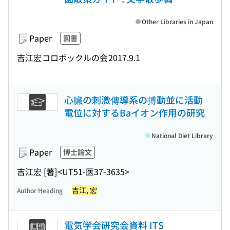
Other Libraries in Japan
Paper
図書
吉江宏
コロボックルの会
2017.9.1
心臟の刺激傳導系の搏動並に活動
電位に対するBaイオン作用の研究
National Diet Library
Paper
博士論文
吉江宏 [著]
<UT51-医37-3635>
吉江, 宏
Author Heading
電気学会研究会資料 ITS