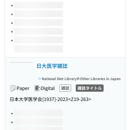
Volumes of this title
日大医学雑誌
National Diet Library
Other Libraries in Japan
Paper
Digital
雑誌
雑誌タイトル
日本大学医学会
[1937]-2023
<Z19-263>
Volumes of this title