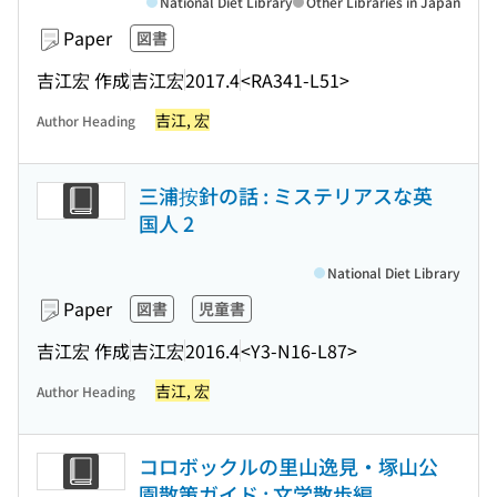
National Diet Library
Other Libraries in Japan
Paper
図書
吉江宏 作成
吉江宏
2017.4
<RA341-L51>
吉江, 宏
Author Heading
三浦按針の話 : ミステリアスな英
国人 2
National Diet Library
Paper
図書
児童書
吉江宏 作成
吉江宏
2016.4
<Y3-N16-L87>
吉江, 宏
Author Heading
コロボックルの里山逸見・塚山公
園散策ガイド : 文学散歩編