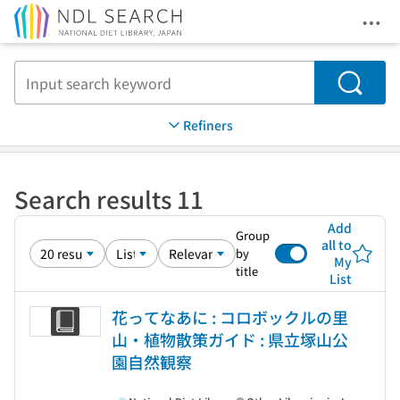
Ope
Jump to main content
Search
Refiners
Search results 11
Add
Group
all to
by
My
title
List
花ってなあに : コロボックルの里
山・植物散策ガイド : 県立塚山公
園自然観察