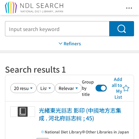
Ope
Jump to main content
Search
Refiners
Search results 1
Add
Group
all to
by
My
title
List
光緒東光縣志 影印 (中國地方志集
成 . 河北府縣志輯 ; 45)
National Diet Library
Other Libraries in Japan