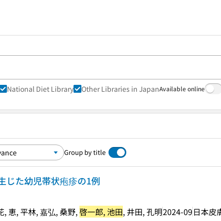
National Diet Library
Other Libraries in Japan
Available online
Group by title
生じた幼児帯状疱疹の1例
, 恵, 平林, 嘉弘, 桑野,
啓一郎, 池田
, 井田, 孔明
2024-09
日本皮