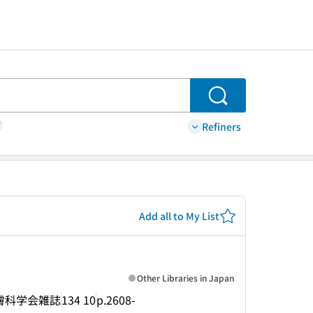
Search
Refiners
Add all to My List
Other Libraries in Japan
膚科学会雑誌
134 10
p.2608-