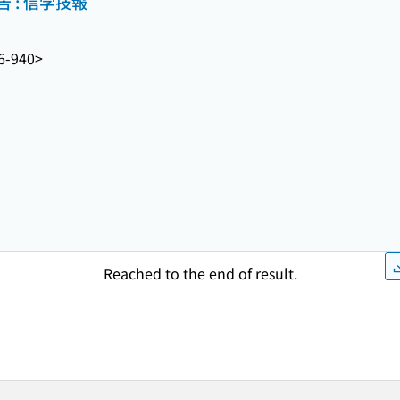
 : 信学技報
6-940>
Reached to the end of result.