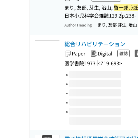
まり, 友部, 芽生, 治山,
啓一郎, 池
日本小児科学会雑誌
129 2
p.238-
まり, 友部 芽生, 治山
Author Heading
総合リハビリテーション
Paper
Digital
雑誌
医学書院
1973-
<Z19-693>
Volumes of this title