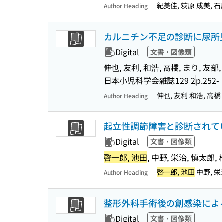
紀美佳, 荻原 成美, 石
Author Heading
カルニチン不足の診断に尿所
Digital
文書・図像類
伸也, 友利, 和浩, 高橋, まり, 友部
日本小児科学会雑誌
129 2
p.252-
伸也, 友利 和浩, 高橋
Author Heading
起立性調節障害と診断されていた
Digital
文書・図像類
啓一郎, 池田
, 中野, 栄治, 慎太郎,
啓一郎, 池田
中野, 栄
Author Heading
整形外科手術後の創感染によるtoxi
Digital
文書・図像類