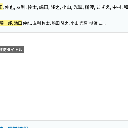
田
, 伸也, 友利, 怜士, 嶋田, 隆之, 小山, 光輝, 樋渡, こずえ, 中村, 
啓一郎, 池田
伸也, 友利 怜士, 嶋田 隆之, 小山 光輝, 樋渡 こ...
雑誌タイトル