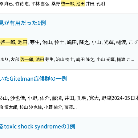
原 麻己, 竹花 恵, 平林 嘉弘, 桑野
啓一郎, 池田
井田, 孔明
見が有用だった1例
,
啓一郎, 池田
, 芽生, 治山, 怜士, 嶋田, 隆之, 小山, 光輝, 樋渡, こ
 まり, 友部
啓一郎, 池田
芽生, 治山 怜士, 嶋田 隆之, 小山 光輝, 樋渡 こ...
Gitelman症候群の一例
 杉山, 沙也佳, 小野, 佑介, 藤澤, 井田, 孔明, 寛大, 野津
2024-05
日
治 慎太郎, 杉山 沙也佳, 小野 佑介, 藤澤...
c shock syndromeの1例