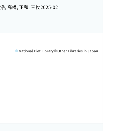
和浩, 高橋, 正和, 三牧
2025-02
National Diet Library
Other Libraries in Japan