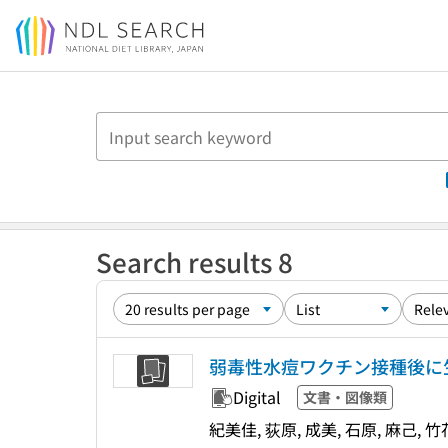
Jump to main content
Search results 8
弱毒性水痘ワクチン接種後に
Digital
文書・図像類
紀美佳, 荻原, 成美, 石原, 麻己, 竹花