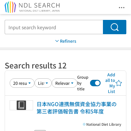
Ope
Jump to main content
Search
Refiners
Search results 12
Add
Group
all to
by
My
title
List
日本NGO連携無償資金協力事業の
第三者評価報告書 令和5年度
National Diet Library