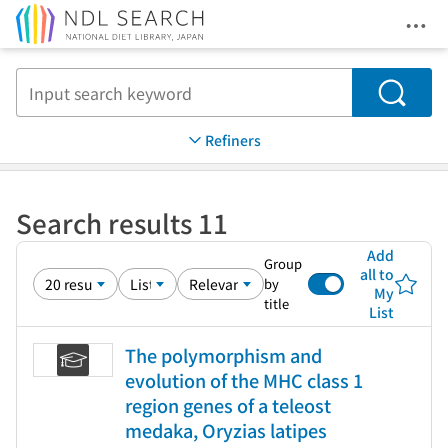
Ope
Jump to main content
Search
Refiners
Search results 11
Add
Group
all to
by
My
title
List
The polymorphism and
evolution of the MHC class 1
region genes of a teleost
medaka, Oryzias latipes