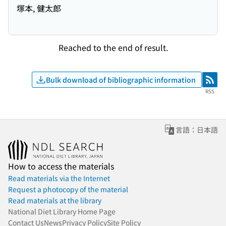
塚本, 健太郎
Reached to the end of result.
Bulk download of bibliographic information
RSS
RSS
言語：日本語
How to access the materials
Read materials via the Internet
Request a photocopy of the material
Read materials at the library
National Diet Library Home Page
Contact Us
News
Privacy Policy
Site Policy