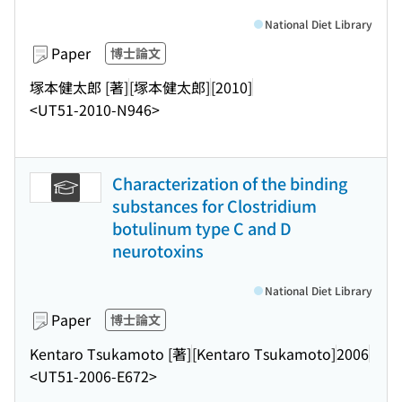
National Diet Library
Paper
博士論文
塚本健太郎 [著]
[塚本健太郎]
[2010]
<UT51-2010-N946>
Characterization of the binding
substances for Clostridium
botulinum type C and D
neurotoxins
National Diet Library
Paper
博士論文
Kentaro Tsukamoto [著]
[Kentaro Tsukamoto]
2006
<UT51-2006-E672>