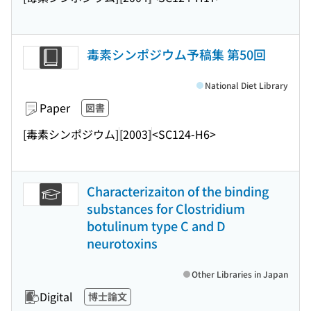
毒素シンポジウム予稿集 第50回
National Diet Library
Paper
図書
[毒素シンポジウム]
[2003]
<SC124-H6>
Characterizaiton of the binding
substances for Clostridium
botulinum type C and D
neurotoxins
Other Libraries in Japan
Digital
博士論文