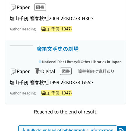
Paper
図書
塩山千仞 著
春秋社
2004.2
<KD233-H30>
塩山, 千仞, 1947-
Author Heading
魔笛文明史の劇場
National Diet Library
Other Libraries in Japan
Paper
Digital
図書
障害者向け資料あり
塩山千仞 著
春秋社
1999.2
<KD338-G55>
塩山, 千仞, 1947-
Author Heading
Reached to the end of result.
Bulk download of bibliographic information