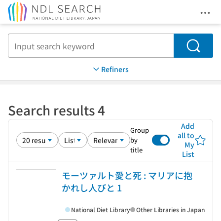
Ope
Jump to main content
Search
Refiners
Search results 4
Add
Group
all to
by
My
title
List
モーツァルト愛と死 : マリアに抱
かれし人びと 1
National Diet Library
Other Libraries in Japan